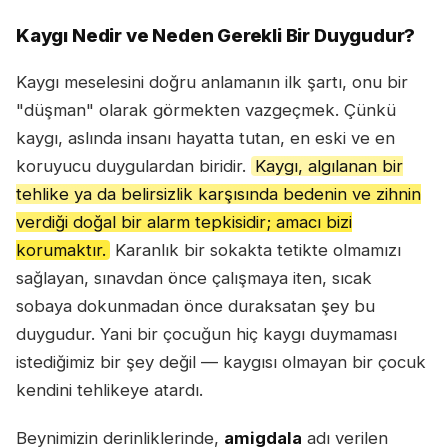
Kaygı Nedir ve Neden Gerekli Bir Duygudur?
Kaygı meselesini doğru anlamanın ilk şartı, onu bir
"düşman" olarak görmekten vazgeçmek. Çünkü
kaygı, aslında insanı hayatta tutan, en eski ve en
koruyucu duygulardan biridir.
Kaygı, algılanan bir
tehlike ya da belirsizlik karşısında bedenin ve zihnin
verdiği doğal bir alarm tepkisidir; amacı bizi
korumaktır.
Karanlık bir sokakta tetikte olmamızı
sağlayan, sınavdan önce çalışmaya iten, sıcak
sobaya dokunmadan önce duraksatan şey bu
duygudur. Yani bir çocuğun hiç kaygı duymaması
istediğimiz bir şey değil — kaygısı olmayan bir çocuk
kendini tehlikeye atardı.
Beynimizin derinliklerinde,
amigdala
adı verilen