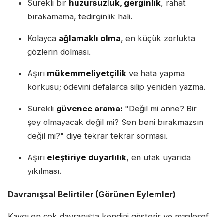
Sürekli bir
huzursuzluk, gerginlik
, rahat
bırakamama, tedirginlik hali.
Kolayca
ağlamaklı olma
, en küçük zorlukta
gözlerin dolması.
Aşırı
mükemmeliyetçilik
ve hata yapma
korkusu; ödevini defalarca silip yeniden yazma.
Sürekli
güvence arama:
"Değil mi anne? Bir
şey olmayacak değil mi? Sen beni bırakmazsın
değil mi?" diye tekrar tekrar sorması.
Aşırı
eleştiriye duyarlılık
, en ufak uyarıda
yıkılması.
Davranışsal Belirtiler (Görünen Eylemler)
Kaygı en çok davranışta kendini gösterir ve maalesef