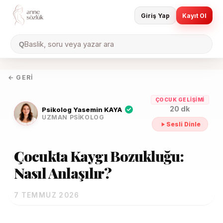
Giriş Yap
Kayıt Ol
Baslik, soru veya yazar ara
Q
← GERI
ÇOCUK GELIŞIMI
20 dk
Psikolog Yasemin KAYA
UZMAN PSIKOLOG
Sesli Dinle
Çocukta Kaygı Bozukluğu:
Nasıl Anlaşılır?
7 TEMMUZ 2026