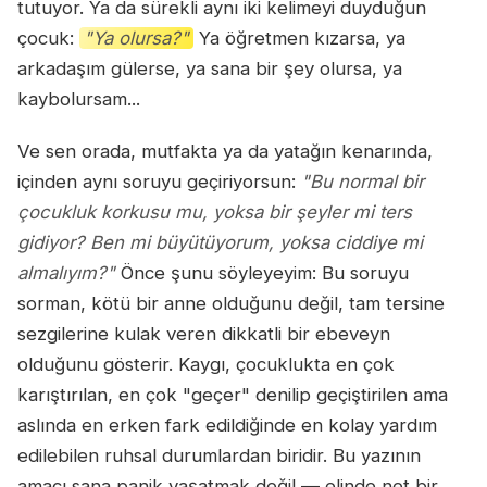
tutuyor. Ya da sürekli aynı iki kelimeyi duyduğun
çocuk:
"Ya olursa?"
Ya öğretmen kızarsa, ya
arkadaşım gülerse, ya sana bir şey olursa, ya
kaybolursam...
Ve sen orada, mutfakta ya da yatağın kenarında,
içinden aynı soruyu geçiriyorsun:
"Bu normal bir
çocukluk korkusu mu, yoksa bir şeyler mi ters
gidiyor? Ben mi büyütüyorum, yoksa ciddiye mi
almalıyım?"
Önce şunu söyleyeyim: Bu soruyu
sorman, kötü bir anne olduğunu değil, tam tersine
sezgilerine kulak veren dikkatli bir ebeveyn
olduğunu gösterir. Kaygı, çocuklukta en çok
karıştırılan, en çok "geçer" denilip geçiştirilen ama
aslında en erken fark edildiğinde en kolay yardım
edilebilen ruhsal durumlardan biridir. Bu yazının
amacı sana panik yaşatmak değil — elinde net bir