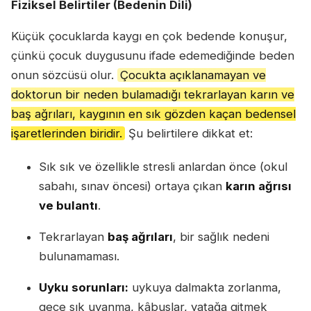
Fiziksel Belirtiler (Bedenin Dili)
Küçük çocuklarda kaygı en çok bedende konuşur,
çünkü çocuk duygusunu ifade edemediğinde beden
onun sözcüsü olur.
Çocukta açıklanamayan ve
doktorun bir neden bulamadığı tekrarlayan karın ve
baş ağrıları, kaygının en sık gözden kaçan bedensel
işaretlerinden biridir.
Şu belirtilere dikkat et:
Sık sık ve özellikle stresli anlardan önce (okul
sabahı, sınav öncesi) ortaya çıkan
karın ağrısı
ve bulantı
.
Tekrarlayan
baş ağrıları
, bir sağlık nedeni
bulunamaması.
Uyku sorunları:
uykuya dalmakta zorlanma,
gece sık uyanma, kâbuslar, yatağa gitmek