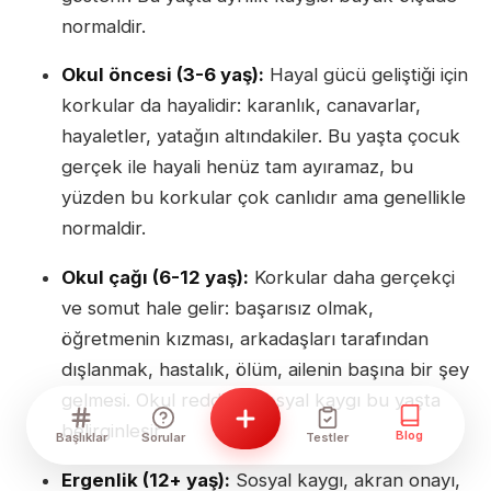
normaldir.
Okul öncesi (3-6 yaş):
Hayal gücü geliştiği için
korkular da hayalidir: karanlık, canavarlar,
hayaletler, yatağın altındakiler. Bu yaşta çocuk
gerçek ile hayali henüz tam ayıramaz, bu
yüzden bu korkular çok canlıdır ama genellikle
normaldir.
Okul çağı (6-12 yaş):
Korkular daha gerçekçi
ve somut hale gelir: başarısız olmak,
öğretmenin kızması, arkadaşları tarafından
dışlanmak, hastalık, ölüm, ailenin başına bir şey
gelmesi. Okul reddi ve sosyal kaygı bu yaşta
belirginleşir.
Blog
Başlıklar
Sorular
Testler
Ergenlik (12+ yaş):
Sosyal kaygı, akran onayı,