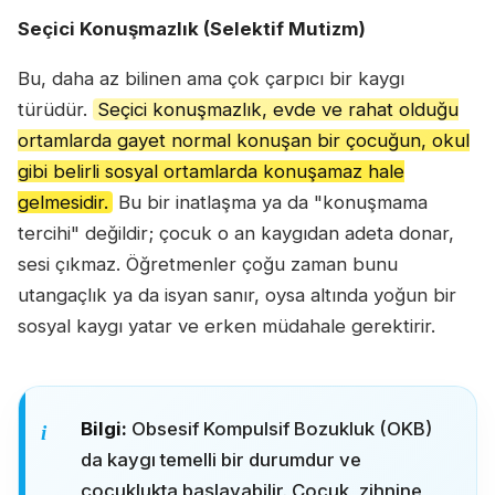
Seçici Konuşmazlık (Selektif Mutizm)
Bu, daha az bilinen ama çok çarpıcı bir kaygı
türüdür.
Seçici konuşmazlık, evde ve rahat olduğu
ortamlarda gayet normal konuşan bir çocuğun, okul
gibi belirli sosyal ortamlarda konuşamaz hale
gelmesidir.
Bu bir inatlaşma ya da "konuşmama
tercihi" değildir; çocuk o an kaygıdan adeta donar,
sesi çıkmaz. Öğretmenler çoğu zaman bunu
utangaçlık ya da isyan sanır, oysa altında yoğun bir
sosyal kaygı yatar ve erken müdahale gerektirir.
Bilgi:
Obsesif Kompulsif Bozukluk (OKB)
da kaygı temelli bir durumdur ve
çocuklukta başlayabilir. Çocuk, zihnine