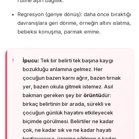
rutine aşırı bağlılık.
Regresyon (geriye dönüş): daha önce bıraktığı
davranışlara geri dönme, örneğin altını ıslatma,
bebeksi konuşma, parmak emme.
İpucu:
Tek bir belirti tek başına kaygı
bozukluğu anlamına gelmez. Her
çocuğun bazen karnı ağrır, bazen tırnak
yer, bazen okula gitmek istemez. Asıl
bakman gereken şey bir
örüntü
dür:
birkaç belirtinin bir arada, sürekli ve
çocuğun günlük hayatını etkileyecek
biçimde görülmesi. Belirtiler ne kadar
çok, ne kadar sık ve ne kadar hayatı
kısıtlayıcıysa, üzerine eğilmen o kadar