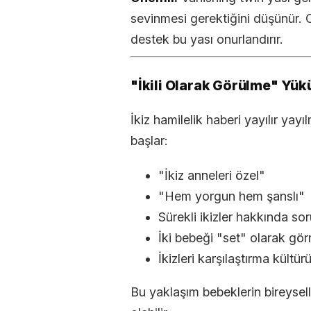
sevinmesi gerektiğini düşünür. O
destek bu yası onurlandırır.
"İkili Olarak Görülme" Yük
İkiz hamilelik haberi yayılır yay
başlar:
"İkiz anneleri özel"
"Hem yorgun hem şanslı"
Sürekli ikizler hakkında sor
İki bebeği "set" olarak gö
İkizleri karşılaştırma kültür
Bu yaklaşım bebeklerin bireysell