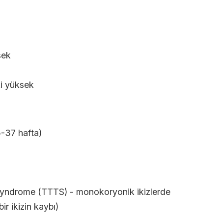
sek
i yüksek
-37 hafta)
syndrome (TTTS) - monokoryonik ikizlerde
r ikizin kaybı)