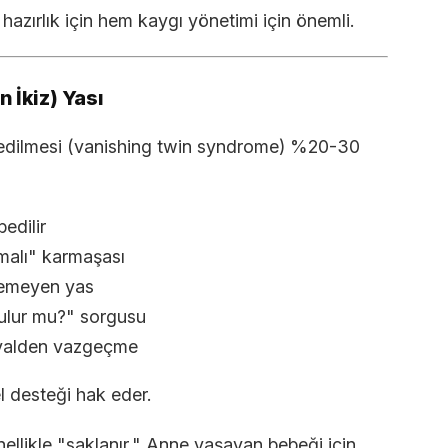
hazırlık için hem kaygı yönetimi için önemli.
 İkiz) Yası
ybedilmesi (vanishing twin syndrome) %20-30
edilir
malı" karmaşası
ilemeyen yas
ulur mu?" sorgusu
hayalden vazgeçme
 desteği hak eder.
ellikle "saklanır." Anne yaşayan bebeği için