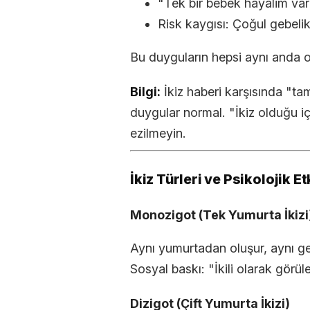
"Tek bir bebek hayalim var
Risk kaygısı: Çoğul gebelik 
Bu duyguların hepsi aynı anda o
Bilgi:
İkiz haberi karşısında "t
duygular normal. "İkiz olduğu i
ezilmeyin.
İkiz Türleri ve Psikolojik Et
Monozigot (Tek Yumurta İkizi
Aynı yumurtadan oluşur, aynı gen
Sosyal baskı: "İkili olarak görül
Dizigot (Çift Yumurta İkizi)