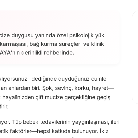
cize duygusu yanında özel psikolojik yük
ık karmaşası, bağ kurma süreçleri ve klinik
YA'nın derinlikli rehberinde.
ekliyorsunuz" dediğinde duyduğunuz cümle
an anlardan biri. Şok, sevinç, korku, hayret—
k hayalinizden çift mucize gerçekliğine geçiş
rir.
ıyor. Tüp bebek tedavilerinin yaygınlaşması, ileri
etik faktörler—hepsi katkıda bulunuyor. İkiz