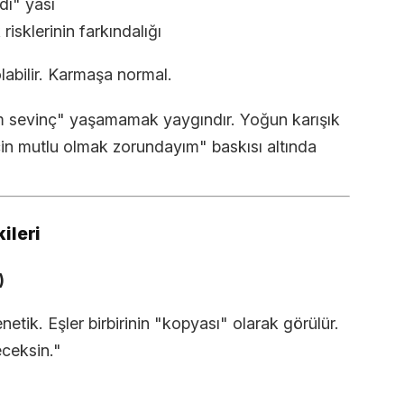
dı" yası
risklerinin farkındalığı
labilir. Karmaşa normal.
am sevinç" yaşamamak yaygındır. Yoğun karışık
çin mutlu olmak zorundayım" baskısı altında
kileri
)
etik. Eşler birbirinin "kopyası" olarak görülür.
eceksin."