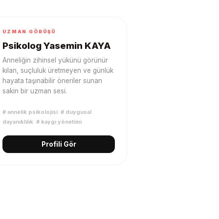
UZMAN GÖRÜŞÜ
Psikolog Yasemin KAYA
Anneliğin zihinsel yükünü görünür
kılan, suçluluk üretmeyen ve günlük
hayata taşınabilir öneriler sunan
sakin bir uzman sesi.
#
annelik psikolojisi
#
duygusal
dayanıklılık
#
kaygı yönetimi
Profili Gör