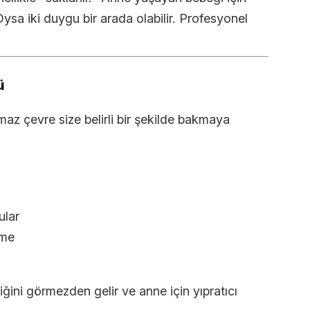
ysa iki duygu bir arada olabilir. Profesyonel
ü
ılmaz çevre size belirli bir şekilde bakmaya
ular
rme
ü
iğini görmezden gelir ve anne için yıpratıcı