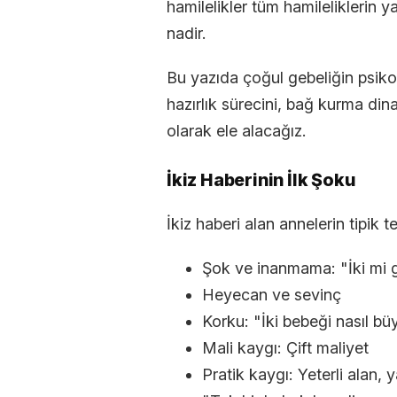
hamilelikler tüm hamileliklerin 
nadir.
Bu yazıda çoğul gebeliğin psikolo
hazırlık sürecini, bağ kurma dina
olarak ele alacağız.
İkiz Haberinin İlk Şoku
İkiz haberi alan annelerin tipik te
Şok ve inanmama: "İki mi 
Heyecan ve sevinç
Korku: "İki bebeği nasıl b
Mali kaygı: Çift maliyet
Pratik kaygı: Yeterli alan, 