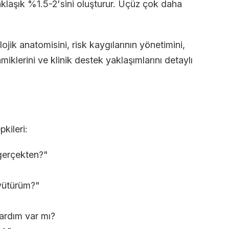
yaklaşık %1.5-2'sini oluşturur. Üçüz çok daha
jik anatomisini, risk kaygılarının yönetimini,
miklerini ve klinik destek yaklaşımlarını detaylı
pkileri:
gerçekten?"
üyütürüm?"
yardım var mı?