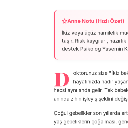
Anne Notu (Hızlı Özet)
İkiz veya üçüz hamilelik mu
taşır. Risk kaygıları, hazırl
destek Psikolog Yasemin KA
D
oktorunuz size "İkiz b
hayatınızda nadir yaşan
hepsi aynı anda gelir. Tek bebe
anında zihin işleyiş şeklini değişti
Çoğul gebelikler son yıllarda art
yaş gebeliklerin çoğalması, gen