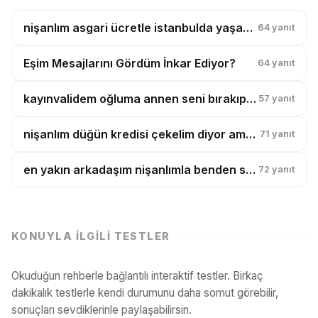
nişanlım asgari ücretle istanbulda yaşamak istiyor ben delirmek üzereyim?
64
yanıt
Eşim Mesajlarını Gördüm İnkar Ediyor?
64
yanıt
kayınvalidem oğluma annen seni bırakıp işe gidiyor demiş, çocuk artık benden kopmuyor?
57
yanıt
nişanlım düğün kredisi çekelim diyor ama taksitler benim maaşımdan ödenecekmiş?
71
yanıt
en yakın arkadaşım nişanlımla benden samimi, bunu görmemem mi gerekiyor?
72
yanıt
KONUYLA İLGILI TESTLER
Okuduğun rehberle bağlantılı interaktif testler. Birkaç
dakikalık testlerle kendi durumunu daha somut görebilir,
sonuçları sevdiklerinle paylaşabilirsin.