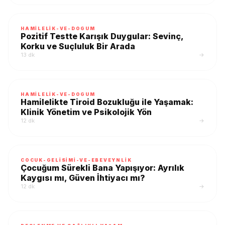
HAMILELIK-VE-DOGUM
Pozitif Testte Karışık Duygular: Sevinç,
Korku ve Suçluluk Bir Arada
13 dk
→
HAMILELIK-VE-DOGUM
Hamilelikte Tiroid Bozukluğu ile Yaşamak:
Klinik Yönetim ve Psikolojik Yön
12 dk
→
COCUK-GELISIMI-VE-EBEVEYNLIK
Çocuğum Sürekli Bana Yapışıyor: Ayrılık
Kaygısı mı, Güven İhtiyacı mı?
12 dk
→