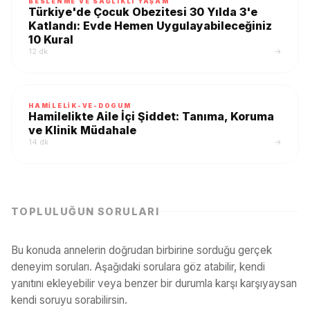
BESLENME VE SAĞLIKLI YAŞAM
Türkiye'de Çocuk Obezitesi 30 Yılda 3'e
Katlandı: Evde Hemen Uygulayabileceğiniz
10 Kural
12 dk
→
HAMILELIK-VE-DOGUM
Hamilelikte Aile İçi Şiddet: Tanıma, Koruma
ve Klinik Müdahale
14 dk
→
TOPLULUĞUN SORULARI
Bu konuda annelerin doğrudan birbirine sorduğu gerçek
deneyim soruları. Aşağıdaki sorulara göz atabilir, kendi
yanıtını ekleyebilir veya benzer bir durumla karşı karşıyaysan
kendi soruyu sorabilirsin.