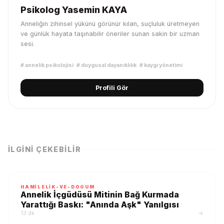
Psikolog Yasemin KAYA
Anneliğin zihinsel yükünü görünür kılan, suçluluk üretmeyen
ve günlük hayata taşınabilir öneriler sunan sakin bir uzman
sesi.
#
annelik psikolojisi
#
duygusal dayanıklılık
#
kaygı yönetimi
Profili Gör
İLGINI ÇEKEBILIR
HAMILELIK-VE-DOGUM
Annelik İçgüdüsü Mitinin Bağ Kurmada
Yarattığı Baskı: "Anında Aşk" Yanılgısı
13 dk
→