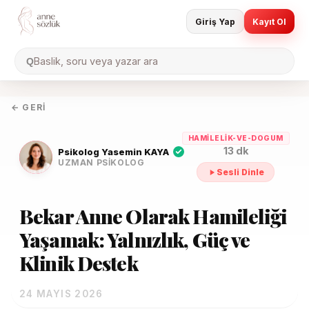
Giriş Yap
Kayıt Ol
Baslik, soru veya yazar ara
Q
← GERI
HAMILELIK-VE-DOGUM
13 dk
Psikolog Yasemin KAYA
UZMAN PSIKOLOG
Sesli Dinle
Bekar Anne Olarak Hamileliği
Yaşamak: Yalnızlık, Güç ve
Klinik Destek
24 MAYIS 2026