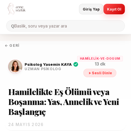
Giriş Yap
Kayıt Ol
Baslik, soru veya yazar ara
Q
← GERI
HAMILELIK-VE-DOGUM
13 dk
Psikolog Yasemin KAYA
UZMAN PSIKOLOG
Sesli Dinle
Hamilelikte Eş Ölümü veya
Boşanma: Yas, Annelik ve Yeni
Başlangıç
24 MAYIS 2026