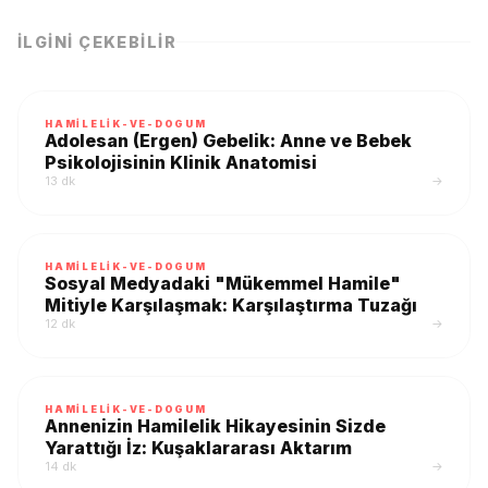
İLGINI ÇEKEBILIR
HAMILELIK-VE-DOGUM
Adolesan (Ergen) Gebelik: Anne ve Bebek
Psikolojisinin Klinik Anatomisi
13 dk
→
HAMILELIK-VE-DOGUM
Sosyal Medyadaki "Mükemmel Hamile"
Mitiyle Karşılaşmak: Karşılaştırma Tuzağı
12 dk
→
HAMILELIK-VE-DOGUM
Annenizin Hamilelik Hikayesinin Sizde
Yarattığı İz: Kuşaklararası Aktarım
14 dk
→