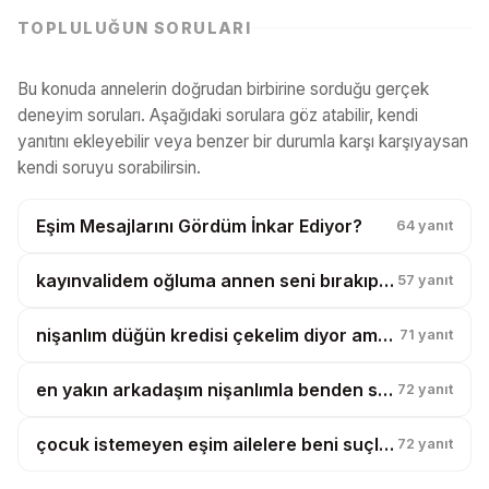
TOPLULUĞUN SORULARI
Bu konuda annelerin doğrudan birbirine sorduğu gerçek
deneyim soruları. Aşağıdaki sorulara göz atabilir, kendi
yanıtını ekleyebilir veya benzer bir durumla karşı karşıyaysan
kendi soruyu sorabilirsin.
Eşim Mesajlarını Gördüm İnkar Ediyor?
64
yanıt
kayınvalidem oğluma annen seni bırakıp işe gidiyor demiş, çocuk artık benden kopmuyor?
57
yanıt
nişanlım düğün kredisi çekelim diyor ama taksitler benim maaşımdan ödenecekmiş?
71
yanıt
en yakın arkadaşım nişanlımla benden samimi, bunu görmemem mi gerekiyor?
72
yanıt
çocuk istemeyen eşim ailelere beni suçlu gösterdi, bunu nasıl sindireyim?
72
yanıt