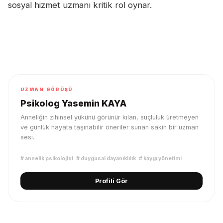
sosyal hizmet uzmanı kritik rol oynar.
UZMAN GÖRÜŞÜ
Psikolog Yasemin KAYA
Anneliğin zihinsel yükünü görünür kılan, suçluluk üretmeyen
ve günlük hayata taşınabilir öneriler sunan sakin bir uzman
sesi.
#
annelik psikolojisi
#
duygusal dayanıklılık
#
kaygı yönetimi
Profili Gör