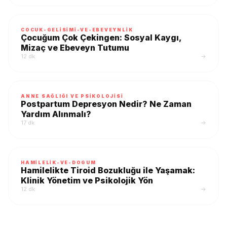
COCUK-GELISIMI-VE-EBEVEYNLIK
Çocuğum Çok Çekingen: Sosyal Kaygı,
Mizaç ve Ebeveyn Tutumu
12 dk
→
ANNE SAĞLIĞI VE PSIKOLOJISI
Postpartum Depresyon Nedir? Ne Zaman
Yardım Alınmalı?
17 dk
→
HAMILELIK-VE-DOGUM
Hamilelikte Tiroid Bozukluğu ile Yaşamak:
Klinik Yönetim ve Psikolojik Yön
12 dk
→