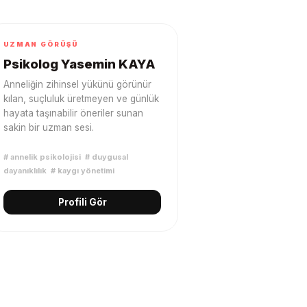
UZMAN GÖRÜŞÜ
Psikolog Yasemin KAYA
Anneliğin zihinsel yükünü görünür
kılan, suçluluk üretmeyen ve günlük
hayata taşınabilir öneriler sunan
sakin bir uzman sesi.
#
annelik psikolojisi
#
duygusal
dayanıklılık
#
kaygı yönetimi
Profili Gör