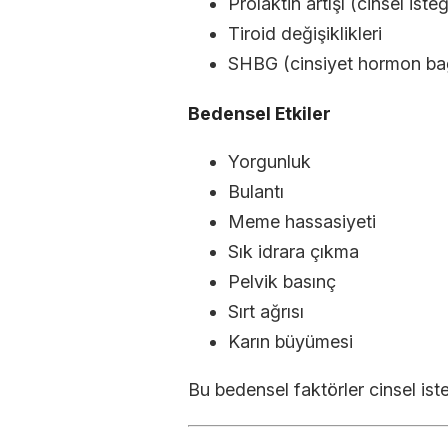
Prolaktin artışı (cinsel isteğ
Tiroid değişiklikleri
SHBG (cinsiyet hormon bağla
Bedensel Etkiler
Yorgunluk
Bulantı
Meme hassasiyeti
Sık idrara çıkma
Pelvik basınç
Sırt ağrısı
Karın büyümesi
Bu bedensel faktörler cinsel iste