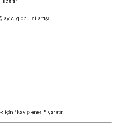
i azaltır)
yıcı globulin) artışı
k için "kayıp enerji" yaratır.