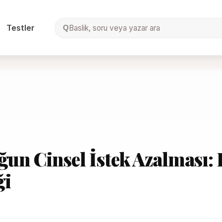
Testler
Baslik, soru veya yazar ara
Q
ğun Cinsel İstek Azalması:
ği