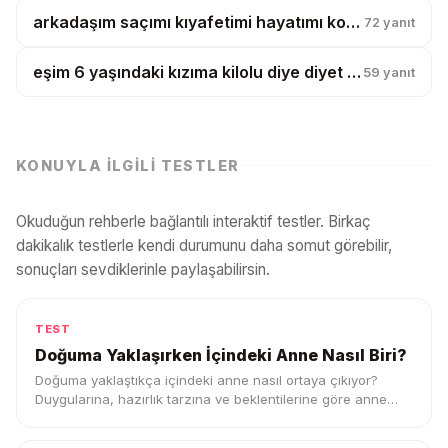
arkadaşım saçımı kıyafetimi hayatımı kopyalıyor, artık tesadüf diyemiyorum?
72
yanıt
eşim 6 yaşındaki kızıma kilolu diye diyet yaptırmak istiyor?
59
yanıt
KONUYLA İLGILI TESTLER
Okuduğun rehberle bağlantılı interaktif testler. Birkaç
dakikalık testlerle kendi durumunu daha somut görebilir,
sonuçları sevdiklerinle paylaşabilirsin.
TEST
Doğuma Yaklaşırken İçindeki Anne Nasıl Biri?
Doğuma yaklaştıkça içindeki anne nasıl ortaya çıkıyor?
Duygularına, hazırlık tarzına ve beklentilerine göre anne
profilini keşfet.