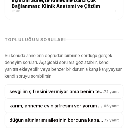
Eşinizin Süreçte Annesine Daha Çok
Bağlanması: Klinik Anatomi ve Çözüm
12 dk
→
TOPLULUĞUN SORULARI
Bu konuda annelerin doğrudan birbirine sorduğu gerçek
deneyim soruları. Aşağıdaki sorulara göz atabilir, kendi
yanıtını ekleyebilir veya benzer bir durumla karşı karşıyaysan
kendi soruyu sorabilirsin.
sevgilim şifresini vermiyor ama benim telefonumu karıştırıyor, bu güven mi?
72
yanıt
karım, anneme evin şifresini veriyorum diye boşanmak istiyor?
65
yanıt
düğün altınlarımı ailesinin borcuna kapatmak istiyorlar, ben banka mıyım?
72
yanıt