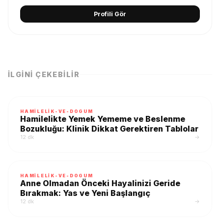
Profili Gör
İLGINI ÇEKEBILIR
HAMILELIK-VE-DOGUM
Hamilelikte Yemek Yememe ve Beslenme
Bozukluğu: Klinik Dikkat Gerektiren Tablolar
12 dk
→
HAMILELIK-VE-DOGUM
Anne Olmadan Önceki Hayalinizi Geride
Bırakmak: Yas ve Yeni Başlangıç
12 dk
→