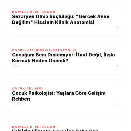
HAMILELIK-VE-DOGUM
Sezaryen Olma Suçluluğu: "Gerçek Anne
Değilim" Hissinin Klinik Anatomisi
13 dk
→
COCUK-GELISIMI-VE-EBEVEYNLIK
Çocuğum Beni Dinlemiyor: İtaat Değil, İlişki
Kurmak Neden Önemli?
12 dk
→
ÇOCUK GELIŞIMI
Çocuk Psikolojisi: Yaşlara Göre Gelişim
Rehberi
18 dk
→
HAMILELIK-VE-DOGUM