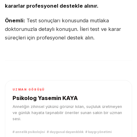
kararlar profesyonel destekle alınır.
Önemli:
Test sonuçları konusunda mutlaka
doktorunuzla detaylı konuşun. İleri test ve karar
süreçleri için profesyonel destek alın.
UZMAN GÖRÜŞÜ
Psikolog Yasemin KAYA
Anneliğin zihinsel yükünü görünür kılan, suçluluk üretmeyen
ve günlük hayata taşınabilir öneriler sunan sakin bir uzman
sesi.
#
annelik psikolojisi
#
duygusal dayanıklılık
#
kaygı yönetimi