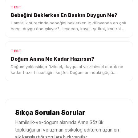
TEST
Bebeğini Beklerken En Baskın Duygun Ne?
Hamilelik sürecinde bebeğini beklerken iç dünyanda en çok
hangi duygu öne çıkıyor? Heyecan, kaygı, şefkat, kontrol
ihtiyacı ya da belirsizlik duygunu keşfet.
TEST
Doğum Anına Ne Kadar Hazırsın?
Doğum yaklaştıkça fiziksel, duygusal ve zihinsel olarak ne
kadar hazır hissettiğini keşfet. Doğum anındaki güçlü
tarafını ve destek ihtiyacını gör.
Sıkça Sorulan Sorular
Hamilelik-ve-dogum
alanında Anne Sözlük
topluluğunun ve uzman psikolog editörümüzün en
sık karşılaştığı sorulara hızlı yanıtlar.