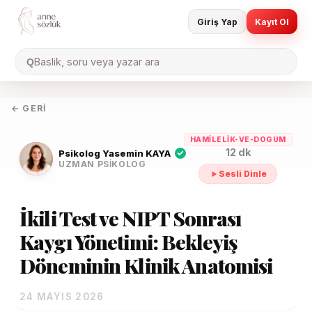
Giriş Yap
Kayıt Ol
Baslik, soru veya yazar ara
Q
← GERI
HAMILELIK-VE-DOGUM
12 dk
Psikolog Yasemin KAYA
UZMAN PSIKOLOG
Sesli Dinle
İkili Test ve NIPT Sonrası
Kaygı Yönetimi: Bekleyiş
Döneminin Klinik Anatomisi
24 MAYIS 2026