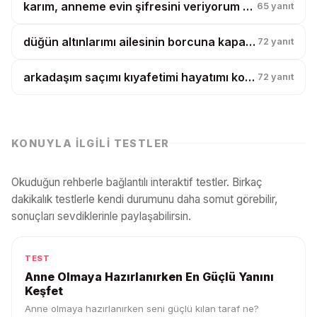
karım, anneme evin şifresini veriyorum diye boşanmak istiyor?
65
yanıt
düğün altınlarımı ailesinin borcuna kapatmak istiyorlar, ben banka mıyım?
72
yanıt
arkadaşım saçımı kıyafetimi hayatımı kopyalıyor, artık tesadüf diyemiyorum?
72
yanıt
KONUYLA İLGILI TESTLER
Okuduğun rehberle bağlantılı interaktif testler. Birkaç
dakikalık testlerle kendi durumunu daha somut görebilir,
sonuçları sevdiklerinle paylaşabilirsin.
TEST
Anne Olmaya Hazırlanırken En Güçlü Yanını
Keşfet
Anne olmaya hazırlanırken seni güçlü kılan taraf ne?