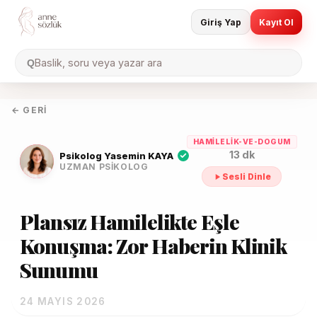
Giriş Yap
Kayıt Ol
Baslik, soru veya yazar ara
Q
← GERI
HAMILELIK-VE-DOGUM
13 dk
Psikolog Yasemin KAYA
UZMAN PSIKOLOG
Sesli Dinle
Plansız Hamilelikte Eşle
Konuşma: Zor Haberin Klinik
Sunumu
24 MAYIS 2026