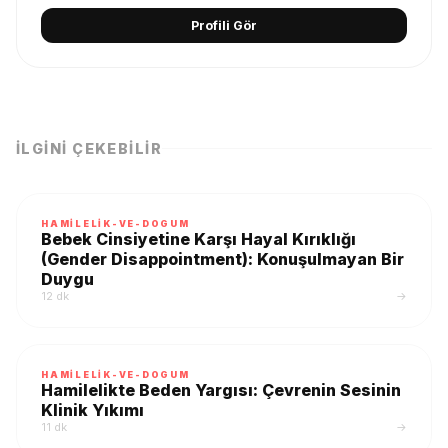
Profili Gör
İLGINI ÇEKEBILIR
HAMILELIK-VE-DOGUM
Bebek Cinsiyetine Karşı Hayal Kırıklığı
(Gender Disappointment): Konuşulmayan Bir
Duygu
12 dk
→
HAMILELIK-VE-DOGUM
Hamilelikte Beden Yargısı: Çevrenin Sesinin
Klinik Yıkımı
11 dk
→