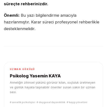
süreçte rehberinizdir.
Önemli:
Bu yazı bilgilendirme amacıyla
hazırlanmıştır. Karar süreci profesyonel rehberlikle
desteklenmelidir.
UZMAN GÖRÜŞÜ
Psikolog Yasemin KAYA
Anneliğin zihinsel yükünü görünür kılan, suçluluk üretmeyen
ve günlük hayata taşınabilir öneriler sunan sakin bir uzman
sesi.
#
annelik psikolojisi
#
duygusal dayanıklılık
#
kaygı yönetimi