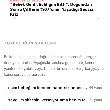
İLIŞKILER VE EVLILIK
"Bebek Geldi, Evliliğim Bitti": Doğumdan
Sonra Çiftlerin %67'sinin Yaşadığı Sessiz
Kriz
11 dk
→
TOPLULUĞUN SORULARI
Bu konuda annelerin doğrudan birbirine sorduğu gerçek
deneyim soruları. Aşağıdaki sorulara göz atabilir, kendi
yanıtını ekleyebilir veya benzer bir durumla karşı karşıyaysan
kendi soruyu sorabilirsin.
eşim bebeğimi benden habersiz annesine götürüp şehir dışında bir gece kalmış?
56
yanıt
sevgilim şifresini vermiyor ama benim telefonumu karıştırıyor, bu güven mi?
72
yanıt