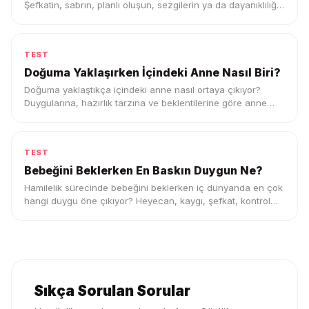
Şefkatin, sabrın, planlı oluşun, sezgilerin ya da dayanıklılığın
bu testte ortaya çıksın.
TEST
Doğuma Yaklaşırken İçindeki Anne Nasıl Biri?
Doğuma yaklaştıkça içindeki anne nasıl ortaya çıkıyor?
Duygularına, hazırlık tarzına ve beklentilerine göre anne
profilini keşfet.
TEST
Bebeğini Beklerken En Baskın Duygun Ne?
Hamilelik sürecinde bebeğini beklerken iç dünyanda en çok
hangi duygu öne çıkıyor? Heyecan, kaygı, şefkat, kontrol
ihtiyacı ya da belirsizlik duygunu keşfet.
Sıkça Sorulan Sorular