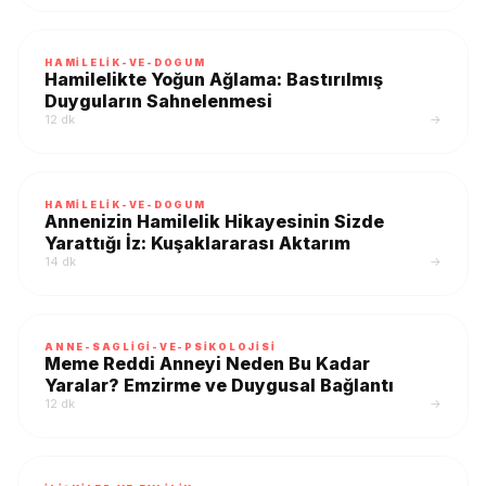
HAMILELIK-VE-DOGUM
Hamilelikte Yoğun Ağlama: Bastırılmış
Duyguların Sahnelenmesi
12 dk
→
HAMILELIK-VE-DOGUM
Annenizin Hamilelik Hikayesinin Sizde
Yarattığı İz: Kuşaklararası Aktarım
14 dk
→
ANNE-SAGLIGI-VE-PSIKOLOJISI
Meme Reddi Anneyi Neden Bu Kadar
Yaralar? Emzirme ve Duygusal Bağlantı
12 dk
→