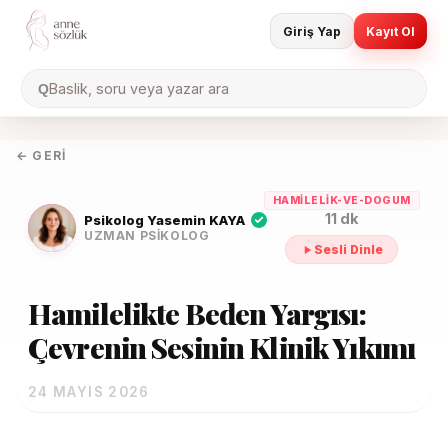
Giriş Yap
Kayıt Ol
Baslik, soru veya yazar ara
Q
← GERI
HAMILELIK-VE-DOGUM
11 dk
Psikolog Yasemin KAYA
UZMAN PSIKOLOG
Sesli Dinle
Hamilelikte Beden Yargısı:
Çevrenin Sesinin Klinik Yıkımı
24 MAYIS 2026