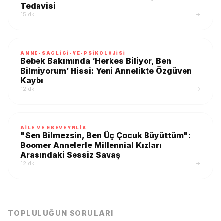
Tedavisi
15 dk
→
ANNE-SAGLIGI-VE-PSIKOLOJISI
Bebek Bakımında ‘Herkes Biliyor, Ben
Bilmiyorum’ Hissi: Yeni Annelikte Özgüven
Kaybı
12 dk
→
AILE VE EBEVEYNLIK
"Sen Bilmezsin, Ben Üç Çocuk Büyüttüm":
Boomer Annelerle Millennial Kızları
Arasındaki Sessiz Savaş
12 dk
→
TOPLULUĞUN SORULARI