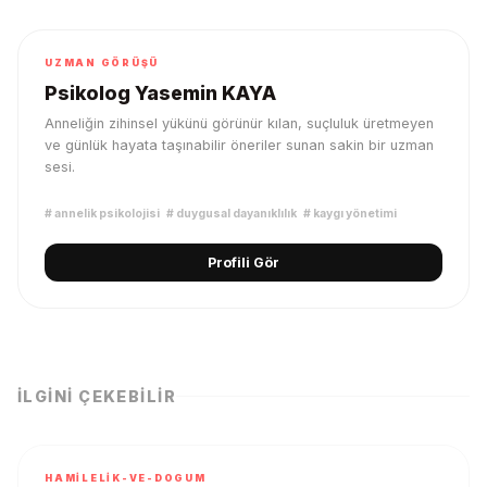
UZMAN GÖRÜŞÜ
Psikolog Yasemin KAYA
Anneliğin zihinsel yükünü görünür kılan, suçluluk üretmeyen
ve günlük hayata taşınabilir öneriler sunan sakin bir uzman
sesi.
#
annelik psikolojisi
#
duygusal dayanıklılık
#
kaygı yönetimi
Profili Gör
İLGINI ÇEKEBILIR
HAMILELIK-VE-DOGUM