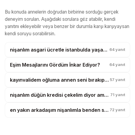
Bu konuda annelerin doğrudan birbirine sorduğu gerçek
deneyim soruları. Aşağıdaki sorulara göz atabilir, kendi
yanıtını ekleyebilir veya benzer bir durumla karşı karşıyaysan
kendi soruyu sorabilirsin.
nişanlım asgari ücretle istanbulda yaşamak istiyor ben delirmek üzereyim?
64
yanıt
Eşim Mesajlarını Gördüm İnkar Ediyor?
64
yanıt
kayınvalidem oğluma annen seni bırakıp işe gidiyor demiş, çocuk artık benden kopmuyor?
57
yanıt
nişanlım düğün kredisi çekelim diyor ama taksitler benim maaşımdan ödenecekmiş?
71
yanıt
en yakın arkadaşım nişanlımla benden samimi, bunu görmemem mi gerekiyor?
72
yanıt