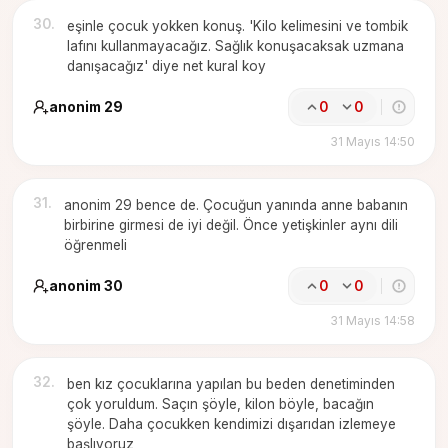
30
.
eşinle çocuk yokken konuş. 'Kilo kelimesini ve tombik
lafını kullanmayacağız. Sağlık konuşacaksak uzmana
danışacağız' diye net kural koy
anonim 29
0
0
31 Mayıs 14:50
31
.
anonim 29 bence de. Çocuğun yanında anne babanın
birbirine girmesi de iyi değil. Önce yetişkinler aynı dili
öğrenmeli
anonim 30
0
0
31 Mayıs 14:58
32
.
ben kız çocuklarına yapılan bu beden denetiminden
çok yoruldum. Saçın şöyle, kilon böyle, bacağın
şöyle. Daha çocukken kendimizi dışarıdan izlemeye
başlıyoruz