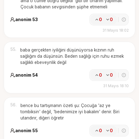
ama o cümle doğru değildi' gibi bir onarım yapılmalı.
Çocuk babanın sevgisinden şüphe etmemeli
anonim 53
0
0
31 Mayıs 18:02
55
.
baba gerçekten iyiliğini düşünüyorsa kızının ruh
sağlığını da düşünsün. Beden sağlığı için ruhu ezmek
sağlıklı ebeveynlik değil
anonim 54
0
0
31 Mayıs 18:10
56
.
bence bu tartışmanın özeti şu: Çocuğa 'az ye
tombiksin' değil, 'bedenimize iyi bakalım' denir. Biri
utandırır, diğeri öğretir
anonim 55
0
0