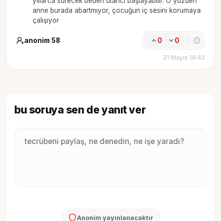
yıllarca sürecek beden utancı başlayabilir. O yüzden
anne burada abartmıyor, çocuğun iç sesini korumaya
çalışıyor
anonim 58
0
0
31 Mayıs 18:42
bu soruya sen de yanıt ver
Anonim yayınlanacaktır