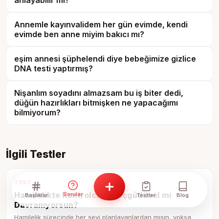
anlayabilir mi?
Annemle kayınvalidem her gün evimde, kendi
evimde ben anne miyim bakıcı mı?
eşim annesi şüphelendi diye bebeğimize gizlice
DNA testi yaptırmış?
Nişanlım soyadını almazsam bu iş biter dedi,
düğün hazırlıkları bitmişken ne yapacağımı
bilmiyorum?
İlgili Testler
TEST
Hamilelikte Kontrolcü mü, İçgüdüsel mi
Sorular
Başlıklar
Testler
Blog
Davranıyorsun?
Hamilelik sürecinde her şeyi planlayanlardan mısın, yoksa