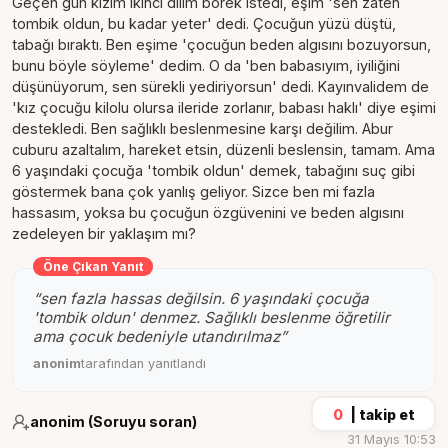
Geçen gün kızım ikinci dilim börek istedi, eşim 'sen zaten
tombik oldun, bu kadar yeter' dedi. Çocuğun yüzü düştü,
tabağı bıraktı. Ben eşime 'çocuğun beden algısını bozuyorsun,
bunu böyle söyleme' dedim. O da 'ben babasıyım, iyiliğini
düşünüyorum, sen sürekli yediriyorsun' dedi. Kayınvalidem de
'kız çocuğu kilolu olursa ileride zorlanır, babası haklı' diye eşimi
destekledi. Ben sağlıklı beslenmesine karşı değilim. Abur
cuburu azaltalım, hareket etsin, düzenli beslensin, tamam. Ama
6 yaşındaki çocuğa 'tombik oldun' demek, tabağını suç gibi
göstermek bana çok yanlış geliyor. Sizce ben mi fazla
hassasım, yoksa bu çocuğun özgüvenini ve beden algısını
zedeleyen bir yaklaşım mı?
Öne Çıkan Yanıt
“
sen fazla hassas değilsin. 6 yaşındaki çocuğa
'tombik oldun' denmez. Sağlıklı beslenme öğretilir
ama çocuk bedeniyle utandırılmaz
”
anonim
tarafından yanıtlandı
0
|
takip et
anonim (Soruyu soran)
31 Mayıs 10:53