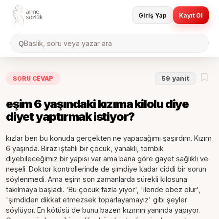
Giriş Yap
Kayıt Ol
Baslik, soru veya yazar ara
Q
SORU CEVAP
59
yanıt
eşim 6 yaşındaki kızıma kilolu diye
diyet yaptırmak istiyor?
kızlar ben bu konuda gerçekten ne yapacağımı şaşırdım. Kızım
6 yaşında. Biraz iştahlı bir çocuk, yanaklı, tombik
diyebileceğimiz bir yapısı var ama bana göre gayet sağlıklı ve
neşeli. Doktor kontrollerinde de şimdiye kadar ciddi bir sorun
söylenmedi. Ama eşim son zamanlarda sürekli kilosuna
takılmaya başladı. 'Bu çocuk fazla yiyor', 'ileride obez olur',
'şimdiden dikkat etmezsek toparlayamayız' gibi şeyler
söylüyor. En kötüsü de bunu bazen kızımın yanında yapıyor.