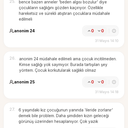
25
.
bence bazen anneler 'beden algısı bozulur' diye
çocukların sağlığını gözden kaçırıyor. Özellikle
hareketsiz ve sürekli atıştıran çocuklara müdahale
edilmeli
anonim 24
0
0
31 Mayıs 14:10
26
.
anonim 24 müdahale edilmeli ama çocuk incitilmeden.
Kimse sağlığı yok saymıyor. Burada tartışılan şey
yöntem. Çocuk korkutularak sağlıklı olmaz
anonim 25
0
0
31 Mayıs 14:18
27
.
6 yaşındaki kız çocuğunun yanında 'ileride zorlanır'
demek bile problem. Daha şimdiden kızın geleceği
görünüş üzerinden hesaplanıyor. Çok yazık