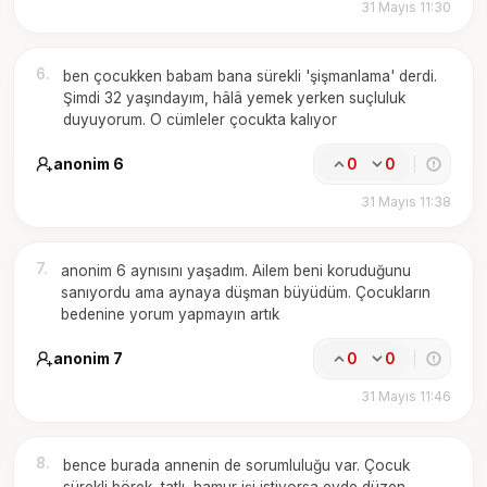
31 Mayıs 11:30
6
.
ben çocukken babam bana sürekli 'şişmanlama' derdi.
Şimdi 32 yaşındayım, hâlâ yemek yerken suçluluk
duyuyorum. O cümleler çocukta kalıyor
anonim 6
0
0
31 Mayıs 11:38
7
.
anonim 6 aynısını yaşadım. Ailem beni koruduğunu
sanıyordu ama aynaya düşman büyüdüm. Çocukların
bedenine yorum yapmayın artık
anonim 7
0
0
31 Mayıs 11:46
8
.
bence burada annenin de sorumluluğu var. Çocuk