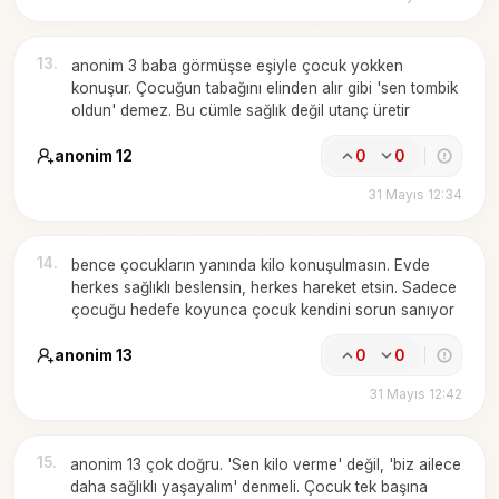
13
.
anonim 3 baba görmüşse eşiyle çocuk yokken
konuşur. Çocuğun tabağını elinden alır gibi 'sen tombik
oldun' demez. Bu cümle sağlık değil utanç üretir
anonim 12
0
0
31 Mayıs 12:34
14
.
bence çocukların yanında kilo konuşulmasın. Evde
herkes sağlıklı beslensin, herkes hareket etsin. Sadece
çocuğu hedefe koyunca çocuk kendini sorun sanıyor
anonim 13
0
0
31 Mayıs 12:42
15
.
anonim 13 çok doğru. 'Sen kilo verme' değil, 'biz ailece
daha sağlıklı yaşayalım' denmeli. Çocuk tek başına