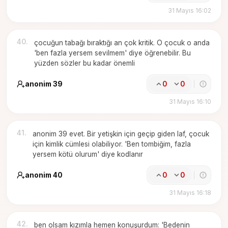
31 Mayıs 16:02
40
.
çocuğun tabağı bıraktığı an çok kritik. O çocuk o anda
'ben fazla yersem sevilmem' diye öğrenebilir. Bu
yüzden sözler bu kadar önemli
anonim 39
0
0
31 Mayıs 16:10
41
.
anonim 39 evet. Bir yetişkin için geçip giden laf, çocuk
için kimlik cümlesi olabiliyor. 'Ben tombiğim, fazla
yersem kötü olurum' diye kodlanır
anonim 40
0
0
31 Mayıs 16:18
42
.
ben olsam kızımla hemen konuşurdum: 'Bedenin