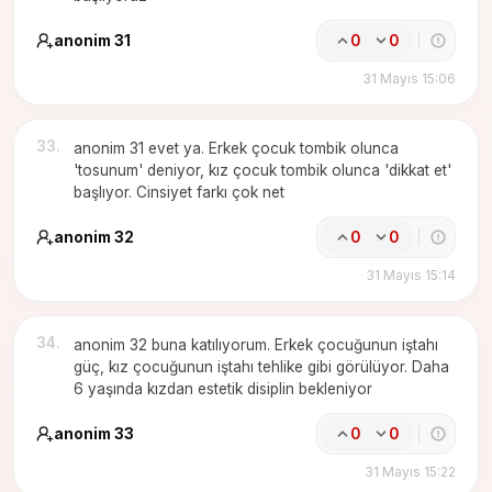
anonim 31
0
0
31 Mayıs 15:06
33
.
anonim 31 evet ya. Erkek çocuk tombik olunca
'tosunum' deniyor, kız çocuk tombik olunca 'dikkat et'
başlıyor. Cinsiyet farkı çok net
anonim 32
0
0
31 Mayıs 15:14
34
.
anonim 32 buna katılıyorum. Erkek çocuğunun iştahı
güç, kız çocuğunun iştahı tehlike gibi görülüyor. Daha
6 yaşında kızdan estetik disiplin bekleniyor
anonim 33
0
0
31 Mayıs 15:22