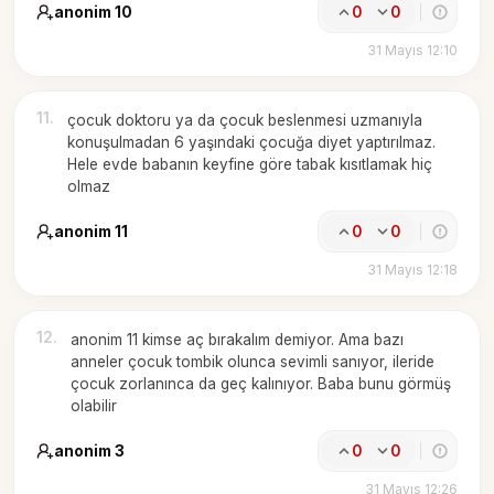
anonim 10
0
0
31 Mayıs 12:10
11
.
çocuk doktoru ya da çocuk beslenmesi uzmanıyla
konuşulmadan 6 yaşındaki çocuğa diyet yaptırılmaz.
Hele evde babanın keyfine göre tabak kısıtlamak hiç
olmaz
anonim 11
0
0
31 Mayıs 12:18
12
.
anonim 11 kimse aç bırakalım demiyor. Ama bazı
anneler çocuk tombik olunca sevimli sanıyor, ileride
çocuk zorlanınca da geç kalınıyor. Baba bunu görmüş
olabilir
anonim 3
0
0
31 Mayıs 12:26