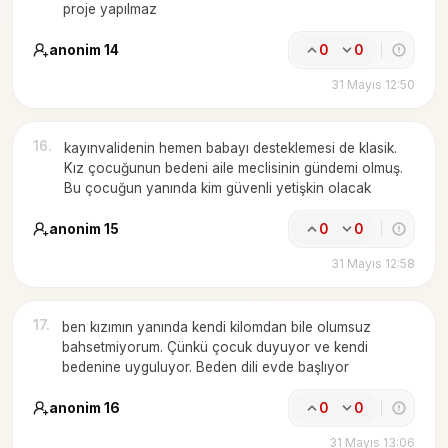
proje yapılmaz
anonim 14
0
0
31 Mayıs 12:50
16
.
kayınvalidenin hemen babayı desteklemesi de klasik.
Kız çocuğunun bedeni aile meclisinin gündemi olmuş.
Bu çocuğun yanında kim güvenli yetişkin olacak
anonim 15
0
0
31 Mayıs 12:58
17
.
ben kızımın yanında kendi kilomdan bile olumsuz
bahsetmiyorum. Çünkü çocuk duyuyor ve kendi
bedenine uyguluyor. Beden dili evde başlıyor
anonim 16
0
0
31 Mayıs 13:06