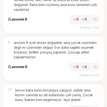
sürekli börek, tatlı, hamur işi istiyorsa evde düzen
değişmeli. Baba kötü söylemiş ama konu tamamen yok
sayılamaz
anonim 8
0
0
31 Mayıs 11:54
9
.
anonim 8 evet düzen değişebilir ama çocuk üzerinden
değil ev üzerinden değişir. Eve daha sağlıklı seçenek
koyarsın, birlikte yürüyüş yaparsın. Çocuğa etiket
yapıştırmazsın
anonim 9
0
0
31 Mayıs 12:02
10
.
bence baba kızını korumaya çalışıyor olabilir ama
kızının yanında bu dili kullanması çok yanlış. Çocuk
bunu 'babam beni beğenmiyor' diye alabilir