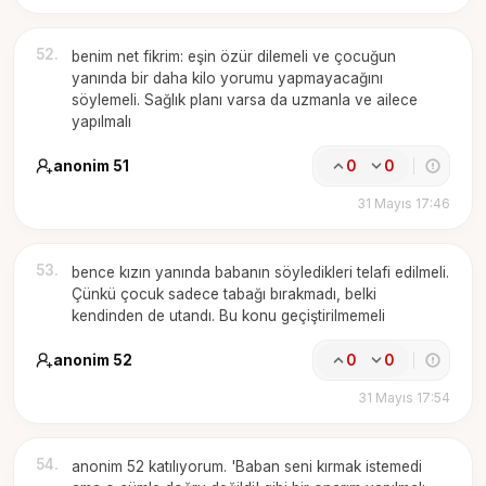
52
.
benim net fikrim: eşin özür dilemeli ve çocuğun
yanında bir daha kilo yorumu yapmayacağını
söylemeli. Sağlık planı varsa da uzmanla ve ailece
yapılmalı
anonim 51
0
0
31 Mayıs 17:46
53
.
bence kızın yanında babanın söyledikleri telafi edilmeli.
Çünkü çocuk sadece tabağı bırakmadı, belki
kendinden de utandı. Bu konu geçiştirilmemeli
anonim 52
0
0
31 Mayıs 17:54
54
.
anonim 52 katılıyorum. 'Baban seni kırmak istemedi