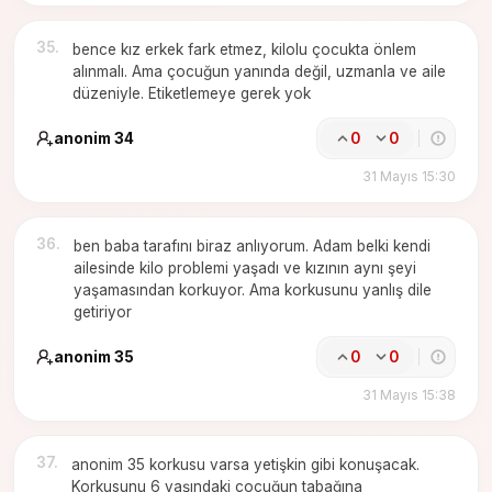
35
.
bence kız erkek fark etmez, kilolu çocukta önlem
alınmalı. Ama çocuğun yanında değil, uzmanla ve aile
düzeniyle. Etiketlemeye gerek yok
anonim 34
0
0
31 Mayıs 15:30
36
.
ben baba tarafını biraz anlıyorum. Adam belki kendi
ailesinde kilo problemi yaşadı ve kızının aynı şeyi
yaşamasından korkuyor. Ama korkusunu yanlış dile
getiriyor
anonim 35
0
0
31 Mayıs 15:38
37
.
anonim 35 korkusu varsa yetişkin gibi konuşacak.
Korkusunu 6 yaşındaki çocuğun tabağına