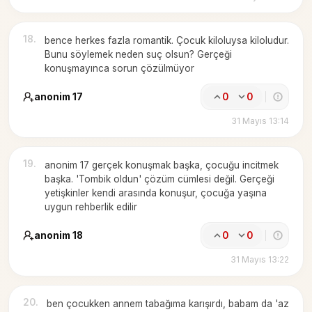
18
.
bence herkes fazla romantik. Çocuk kiloluysa kiloludur.
Bunu söylemek neden suç olsun? Gerçeği
konuşmayınca sorun çözülmüyor
anonim 17
0
0
31 Mayıs 13:14
19
.
anonim 17 gerçek konuşmak başka, çocuğu incitmek
başka. 'Tombik oldun' çözüm cümlesi değil. Gerçeği
yetişkinler kendi arasında konuşur, çocuğa yaşına
uygun rehberlik edilir
anonim 18
0
0
31 Mayıs 13:22
20
.
ben çocukken annem tabağıma karışırdı, babam da 'az