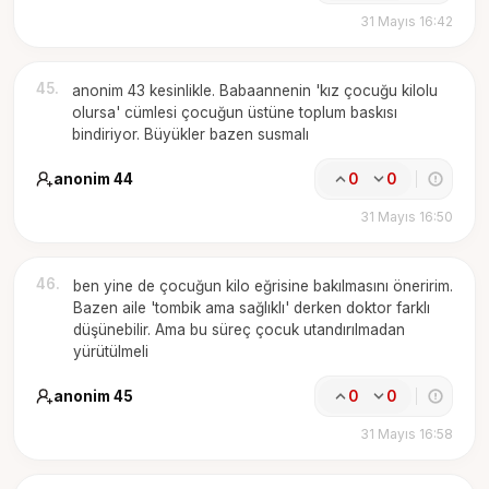
31 Mayıs 16:42
45
.
anonim 43 kesinlikle. Babaannenin 'kız çocuğu kilolu
olursa' cümlesi çocuğun üstüne toplum baskısı
bindiriyor. Büyükler bazen susmalı
anonim 44
0
0
31 Mayıs 16:50
46
.
ben yine de çocuğun kilo eğrisine bakılmasını öneririm.
Bazen aile 'tombik ama sağlıklı' derken doktor farklı
düşünebilir. Ama bu süreç çocuk utandırılmadan
yürütülmeli
anonim 45
0
0
31 Mayıs 16:58