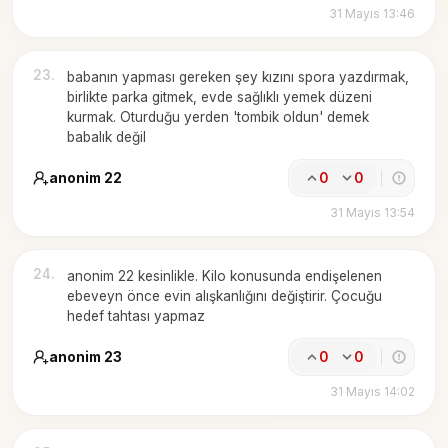
31 Mayıs 13:46
23
.
babanın yapması gereken şey kızını spora yazdırmak,
birlikte parka gitmek, evde sağlıklı yemek düzeni
kurmak. Oturduğu yerden 'tombik oldun' demek
babalık değil
anonim 22
0
0
31 Mayıs 13:54
24
.
anonim 22 kesinlikle. Kilo konusunda endişelenen
ebeveyn önce evin alışkanlığını değiştirir. Çocuğu
hedef tahtası yapmaz
anonim 23
0
0
31 Mayıs 14:02