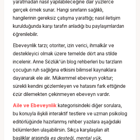
yaratmadan nasıl yapılabileceğine dair yüzlerce
gerçek örnek sunar. Hangi sınırların sağlıklı,
hangilerinin gereksiz çatışma yarattığı; nasıl iletişim
kurulduğunda karşı tarafın anladığı bu paylaşımlardan
öğrenilebilir.
Ebeveynlik tarzı; otoriter, izin verici, ihmalkâr ve
destekleyici olmak üzere temelde dört ana stilde
incelenir. Anne Sözlük'ün blog rehberleri bu tarzların
çocuğun ruh sağlığına etkisini bilimsel kaynaklara
dayanarak ele alır. Mükemmel ebeveyn yoktur;
sürekli kendini gözlemleyen ve hatasını fark ettiğinde
özür dilemekten çekinmeyen ebeveyn vardır.
Aile ve Ebeveynlik
kategorisindeki diğer sorulara,
bu konuyla ilişkili interaktif testlere ve uzman psikolog
editörlüğünde hazırlanmış rehber yazılara aşağıdaki
bölümlerden ulaşabilirsin. Sıkça karşılaşılan alt
başlıklar arasında
eş desteği
,
mental yük
,