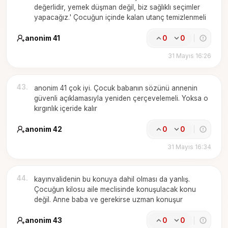
değerlidir, yemek düşman değil, biz sağlıklı seçimler
yapacağız.' Çocuğun içinde kalan utanç temizlenmeli
anonim 41
0
0
31 Mayıs 16:26
43
.
anonim 41 çok iyi. Çocuk babanın sözünü annenin
güvenli açıklamasıyla yeniden çerçevelemeli. Yoksa o
kırgınlık içeride kalır
anonim 42
0
0
31 Mayıs 16:34
44
.
kayınvalidenin bu konuya dahil olması da yanlış.
Çocuğun kilosu aile meclisinde konuşulacak konu
değil. Anne baba ve gerekirse uzman konuşur
anonim 43
0
0