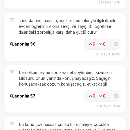
31 Mayıs 18:18
57
.
şunu da unutmayın, çocuklar bedenleriyle ilgili ilk dili
evden öğrenir. Ev ona sevgi ve saygı dili öğretirse
dışarıdaki zorbalığa karşı daha güçlü durur
anonim 56
0
0
31 Mayıs 18:26
58
.
ben olsam eşime son kez net söylerdim: 'Kızımızın
kilosunu onun yanında konuşmayacağız. Sağlığını
konuşacaksak çözüm konuşacağız, etiket değil.'
anonim 57
0
0
31 Mayıs 18:34
59
.
bu konu çok hassas çünkü bir cümleyle çocukta