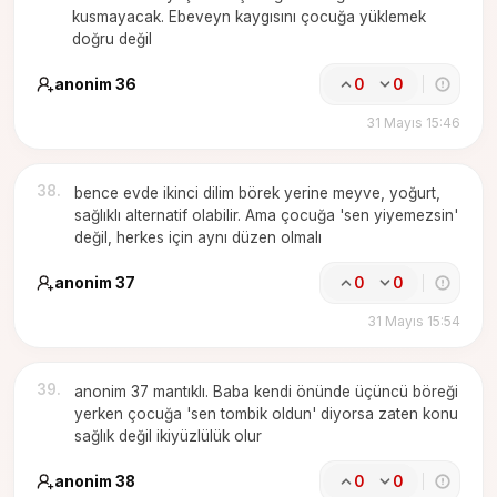
kusmayacak. Ebeveyn kaygısını çocuğa yüklemek
doğru değil
anonim 36
0
0
31 Mayıs 15:46
38
.
bence evde ikinci dilim börek yerine meyve, yoğurt,
sağlıklı alternatif olabilir. Ama çocuğa 'sen yiyemezsin'
değil, herkes için aynı düzen olmalı
anonim 37
0
0
31 Mayıs 15:54
39
.
anonim 37 mantıklı. Baba kendi önünde üçüncü böreği
yerken çocuğa 'sen tombik oldun' diyorsa zaten konu
sağlık değil ikiyüzlülük olur
anonim 38
0
0