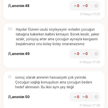
anonim 48
0
0
31 Mayıs 17:22
50
.
Haydar Dümen usulü söyleyeyim: evladım çocuğun
tabağına bakarken kalbini kırmayın. Börek kesilir, şeker
azalır, yürüyüş artar ama çocuğun aynayla kavgasını
başlatırsanız onu kolay kolay onaramazsınız
anonim 49
0
0
31 Mayıs 17:30
51
.
sonuç olarak annenin hassasiyeti çok yerinde.
Çocuğun sağlığı konuşulsun ama çocuğun bedeni
hedef alınmasın. Bu ikisi aynı şey değil
anonim 50
0
0
31 Mayıs 17:38