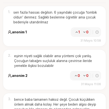
1
.
sen fazla hassas değilsin. 6 yaşındaki çocuğa 'tombik
oldun' denmez. Sağlıklı beslenme öğretilir ama çocuk
bedeniyle utandırılmaz
anonim 1
1
0
31 Mayıs 10:58
2
.
eşinin niyeti sağlık olabilir ama yöntemi çok yanlış.
Çocuğun tabağını suçluluk alanına çevirirse ileride
yemekle ilişkisi bozulabilir
anonim 2
0
0
31 Mayıs 11:06
3
.
bence baba tamamen haksız değil. Çocuk küçükken
önlem almak daha kolay. Her şeye beden algısı deyip