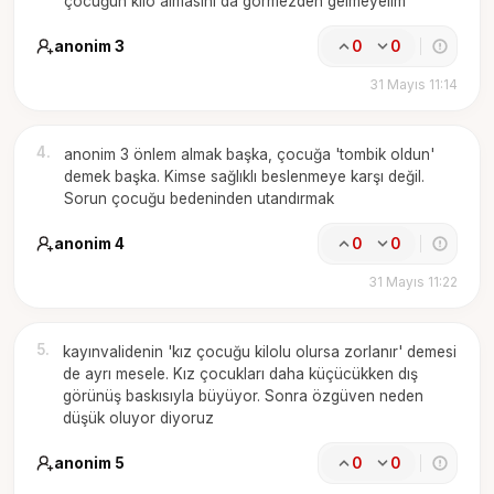
çocuğun kilo almasını da görmezden gelmeyelim
anonim 3
0
0
31 Mayıs 11:14
4
.
anonim 3 önlem almak başka, çocuğa 'tombik oldun'
demek başka. Kimse sağlıklı beslenmeye karşı değil.
Sorun çocuğu bedeninden utandırmak
anonim 4
0
0
31 Mayıs 11:22
5
.
kayınvalidenin 'kız çocuğu kilolu olursa zorlanır' demesi
de ayrı mesele. Kız çocukları daha küçücükken dış
görünüş baskısıyla büyüyor. Sonra özgüven neden
düşük oluyor diyoruz
anonim 5
0
0