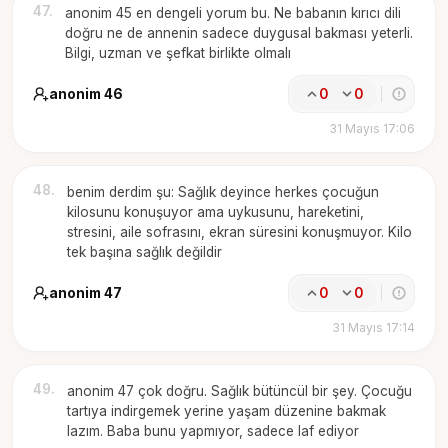
47
.
anonim 45 en dengeli yorum bu. Ne babanın kırıcı dili
doğru ne de annenin sadece duygusal bakması yeterli.
Bilgi, uzman ve şefkat birlikte olmalı
anonim 46
0
0
31 Mayıs 17:06
48
.
benim derdim şu: Sağlık deyince herkes çocuğun
kilosunu konuşuyor ama uykusunu, hareketini,
stresini, aile sofrasını, ekran süresini konuşmuyor. Kilo
tek başına sağlık değildir
anonim 47
0
0
31 Mayıs 17:14
49
.
anonim 47 çok doğru. Sağlık bütüncül bir şey. Çocuğu
tartıya indirgemek yerine yaşam düzenine bakmak
lazım. Baba bunu yapmıyor, sadece laf ediyor