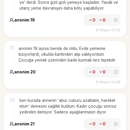
ye' derdi. Sonra gizli gizli yemeye başladım. Yasak ve
utanç yeme davranışını daha kötü yapabiliyor
anonim 19
0
0
31 Mayıs 13:30
21
.
anonim 19 aynısı bende de oldu. Evde yememe
kızıyorlardı, okulda kantinden alıp saklıyordum.
Çocuğa yemek üzerinden baskı kurmak ters tepebilir
anonim 20
0
0
31 Mayıs 13:38
22
.
ben burada annenin 'abur cuburu azaltalım, hareket
etsin' demesini sağlıklı buldum. Kadın çocuğu sınırsız
yedirelim demiyor. Sadece aşağılanmasın diyor
anonim 21
0
0