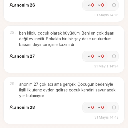
anonim 26
0
0
31 Mayıs 14:26
28
.
ben kilolu çocuk olarak büyüdüm. Beni en çok dışarı
değil ev incitti. Sokakta biri bir şey dese unuturdum,
babam deyince içime kazınırdı
anonim 27
0
0
31 Mayıs 14:34
29
.
anonim 27 çok acı ama gerçek. Çocuğun bedeniyle
ilgili ilk utanç evden gelirse çocuk kendini savunacak
yer bulamıyor
anonim 28
0
0
31 Mayıs 14:42