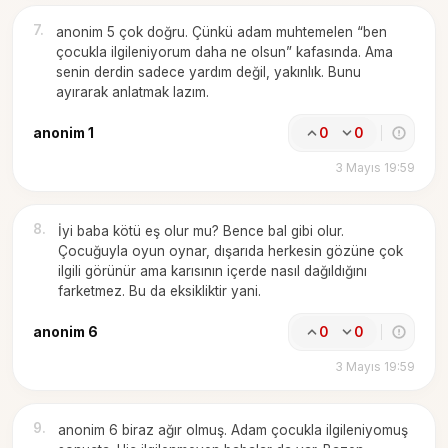
7
.
anonim 5 çok doğru. Çünkü adam muhtemelen “ben
çocukla ilgileniyorum daha ne olsun” kafasında. Ama
senin derdin sadece yardım değil, yakınlık. Bunu
ayırarak anlatmak lazım.
anonim 1
0
0
3 Mayıs 19:59
8
.
İyi baba kötü eş olur mu? Bence bal gibi olur.
Çocuğuyla oyun oynar, dışarıda herkesin gözüne çok
ilgili görünür ama karısının içerde nasıl dağıldığını
farketmez. Bu da eksikliktir yani.
anonim 6
0
0
3 Mayıs 19:59
9
.
anonim 6 biraz ağır olmuş. Adam çocukla ilgileniyomuş