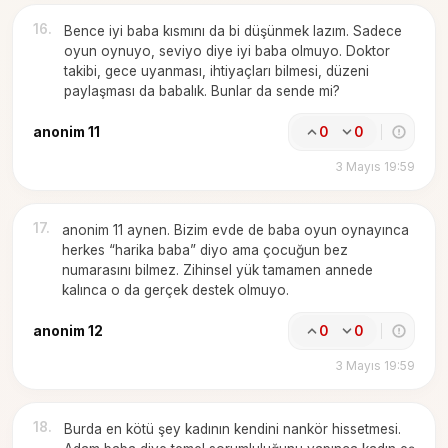
16
.
Bence iyi baba kısmını da bi düşünmek lazım. Sadece
oyun oynuyo, seviyo diye iyi baba olmuyo. Doktor
takibi, gece uyanması, ihtiyaçları bilmesi, düzeni
paylaşması da babalık. Bunlar da sende mi?
anonim 11
0
0
3 Mayıs 19:59
17
.
anonim 11 aynen. Bizim evde de baba oyun oynayınca
herkes “harika baba” diyo ama çocuğun bez
numarasını bilmez. Zihinsel yük tamamen annede
kalınca o da gerçek destek olmuyo.
anonim 12
0
0
3 Mayıs 19:59
18
.
Burda en kötü şey kadının kendini nankör hissetmesi.