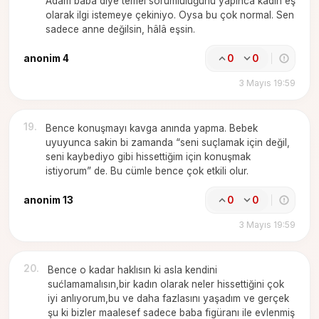
Adam baba diye temel sorumluluğunu yapınca kadın eş
olarak ilgi istemeye çekiniyo. Oysa bu çok normal. Sen
sadece anne değilsin, hâlâ eşsin.
anonim 4
0
0
3 Mayıs 19:59
19
.
Bence konuşmayı kavga anında yapma. Bebek
uyuyunca sakin bi zamanda “seni suçlamak için değil,
seni kaybediyo gibi hissettiğim için konuşmak
istiyorum” de. Bu cümle bence çok etkili olur.
anonim 13
0
0
3 Mayıs 19:59
20
.
Bence o kadar haklısın ki asla kendini
sućlamamalısın,bir kadın olarak neler hissettiğini çok
iyi anlıyorum,bu ve daha fazlasını yaşadım ve gerçek
şu ki bizler maalesef sadece baba figüranı ile evlenmiş