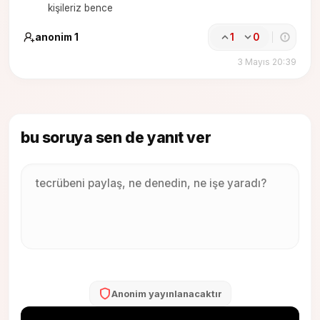
kişileriz bence
anonim 1
1
0
3 Mayıs 20:39
bu soruya sen de yanıt ver
Anonim yayınlanacaktır