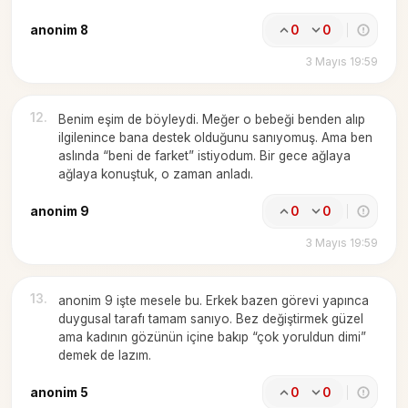
anonim 8
0
0
3 Mayıs 19:59
12
.
Benim eşim de böyleydi. Meğer o bebeği benden alıp
ilgilenince bana destek olduğunu sanıyomuş. Ama ben
aslında “beni de farket” istiyodum. Bir gece ağlaya
ağlaya konuştuk, o zaman anladı.
anonim 9
0
0
3 Mayıs 19:59
13
.
anonim 9 işte mesele bu. Erkek bazen görevi yapınca
duygusal tarafı tamam sanıyo. Bez değiştirmek güzel
ama kadının gözünün içine bakıp “çok yoruldun dimi”
demek de lazım.
anonim 5
0
0