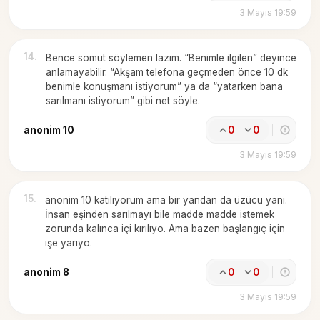
3 Mayıs 19:59
14
.
Bence somut söylemen lazım. “Benimle ilgilen” deyince
anlamayabilir. “Akşam telefona geçmeden önce 10 dk
benimle konuşmanı istiyorum” ya da “yatarken bana
sarılmanı istiyorum” gibi net söyle.
anonim 10
0
0
3 Mayıs 19:59
15
.
anonim 10 katılıyorum ama bir yandan da üzücü yani.
İnsan eşinden sarılmayı bile madde madde istemek
zorunda kalınca içi kırılıyo. Ama bazen başlangıç için
işe yarıyo.
anonim 8
0
0
3 Mayıs 19:59