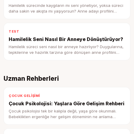
Hamilelik sürecinde kaygıların mı seni yönetiyor, yoksa süreci
daha sakin ve akışta mı yaşıyorsun? Anne adayı profilini
keşfet.
TEST
Hamilelik Seni Nasıl Bir Anneye Dönüştürüyor?
Hamilelik süreci seni nasıl bir anneye hazırlıyor? Duygularına,
tepkilerine ve hazırlık tarzına göre dönüşen anne profilini
keşfet.
Uzman Rehberleri
ÇOCUK GELIŞIMI
Çocuk Psikolojisi: Yaşlara Göre Gelişim Rehberi
Çocuk psikolojisi tek bir kalıpla değil, yaşa göre okunmalı.
Bebeklikten ergenliğe her gelişim döneminin ne anlama
geldiğini, çocuğunuzun beyninde neyin döndüğünü ve ne
zaman uzmana gitmeniz gerektiğini anlatan kapsamlı bir yol
haritası.