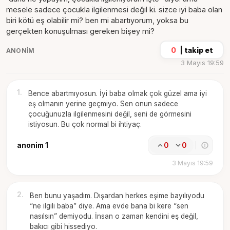
mesele sadece çocukla ilgilenmesi değil ki. sizce iyi baba olan
biri kötü eş olabilir mi? ben mi abartıyorum, yoksa bu
gerçekten konuşulması gereken bişey mi?
0
|
takip et
ANONIM
3 Mayıs 19:59
1
.
Bence abartmıyosun. İyi baba olmak çok güzel ama iyi
eş olmanın yerine geçmiyo. Sen onun sadece
çocuğunuzla ilgilenmesini değil, seni de görmesini
istiyosun. Bu çok normal bi ihtiyaç.
anonim 1
0
0
3 Mayıs 19:59
2
.
Ben bunu yaşadım. Dışardan herkes eşime bayılıyodu
“ne ilgili baba” diye. Ama evde bana bi kere “sen
nasılsın” demiyodu. İnsan o zaman kendini eş değil,
bakıcı gibi hissediyo.