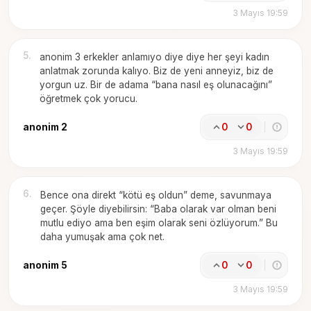
3 Mayıs 19:59
5
.
anonim 3 erkekler anlamıyo diye diye her şeyi kadın
anlatmak zorunda kalıyo. Biz de yeni anneyiz, biz de
yorgun uz. Bir de adama “bana nasıl eş olunacağını”
öğretmek çok yorucu.
anonim 2
0
0
3 Mayıs 19:59
6
.
Bence ona direkt “kötü eş oldun” deme, savunmaya
geçer. Şöyle diyebilirsin: “Baba olarak var olman beni
mutlu ediyo ama ben eşim olarak seni özlüyorum.” Bu
daha yumuşak ama çok net.
anonim 5
0
0
3 Mayıs 19:59