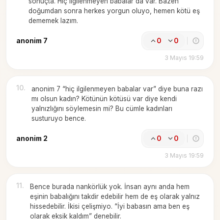
sonuçta. Hiç ilgilenmeyen babalar da var. Bazen
doğumdan sonra herkes yorgun oluyo, hemen kötü eş
dememek lazım.
anonim 7
0
0
3 Mayıs 19:59
10
.
anonim 7 “hiç ilgilenmeyen babalar var” diye buna razı
mı olsun kadın? Kötünün kötüsü var diye kendi
yalnızlığını söylemesin mi? Bu cümle kadınları
susturuyo bence.
anonim 2
0
0
3 Mayıs 19:59
11
.
Bence burada nankörlük yok. İnsan aynı anda hem
eşinin babalığını takdir edebilir hem de eş olarak yalnız
hissedebilir. İkisi çelişmiyo. “İyi babasın ama ben eş
olarak eksik kaldım” denebilir.