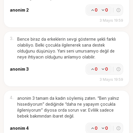
anonim 2
0
0
3 Mayıs 19:59
3
.
Bence biraz da erkeklerin sevgi gösterme şekli farklı
olabiliyo. Belki çocukla ilgilenerek sana destek
olduğunu düşünüyo. Yani seni umursamıyo değil de
neye ihtiyacın olduğunu anlamıyo olabilir.
anonim 3
0
0
3 Mayıs 19:59
4
.
anonim 3 tamam da kadın söylemiş zaten. “Ben yalnız
hissediyorum” dediğinde “daha ne yapayım çocukla
ilgileniyorum” diyosa orda sorun var. Evlilik sadece
bebek bakımından ibaret değil.
anonim 4
0
0