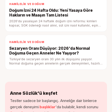
HAMILELIK VE DOĞUM
Doğum İzni 24 Hafta Oldu: Yeni Yasaya Göre
Hakların ve Maaşın Tam Listesi
2026'da yasalaşan 24 haftalık doğum izni reformu: kimleri
kapsar, SGK ödeneği nasıl alınır, süt izni nasıl kullanılır, eşin
hakları nelerdir — tam rehber.
HAMILELIK VE DOĞUM
Sezaryen Oranı Düşüyor: 2026'da Normal
Doğuma Geçen Anneler Ne Yaşıyor?
Türkiye'de sezaryen oranı 30 yılın ilk düşüşünü yaşıyor.
Normal doğuma geçen annelerin gerçek deneyimleri, hazırlık
adımları ve psikolojik boyutuyla tam rehber.
Anne Sözlük'ü keşfet
Testler sadece bir başlangıç. Anneliğe dair binlerce
gerçek deneyimi
başlıklar
'da bulabilir, kendi sorunu