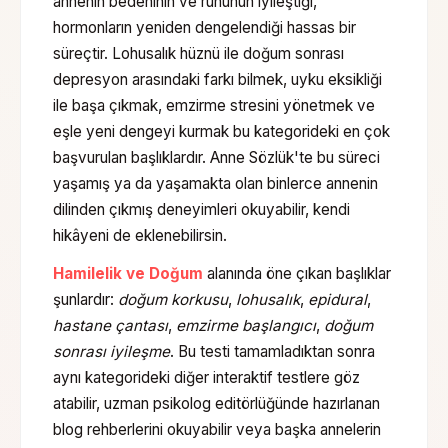
annenin bedeninin ve ruhunun iyileştiği,
hormonların yeniden dengelendiği hassas bir
süreçtir. Lohusalık hüznü ile doğum sonrası
depresyon arasındaki farkı bilmek, uyku eksikliği
ile başa çıkmak, emzirme stresini yönetmek ve
eşle yeni dengeyi kurmak bu kategorideki en çok
başvurulan başlıklardır. Anne Sözlük'te bu süreci
yaşamış ya da yaşamakta olan binlerce annenin
dilinden çıkmış deneyimleri okuyabilir, kendi
hikâyeni de eklenebilirsin.
Hamilelik ve Doğum
alanında öne çıkan başlıklar
şunlardır:
doğum korkusu
,
lohusalık
,
epidural
,
hastane çantası
,
emzirme başlangıcı
,
doğum
sonrası iyileşme
. Bu testi tamamladıktan sonra
aynı kategorideki diğer interaktif testlere göz
atabilir, uzman psikolog editörlüğünde hazırlanan
blog rehberlerini okuyabilir veya başka annelerin