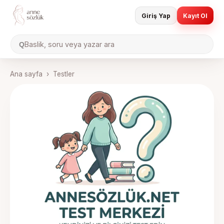
Giriş Yap
Kayıt Ol
Baslik, soru veya yazar ara
Q
Ana sayfa
›
Testler