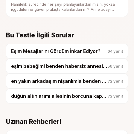
Hamilelik sürecinde her şeyi planlayanlardan mısın, yoksa
içgüdülerine güvenip akışta kalanlardan mı? Anne adayı
profilini keşfet.
Bu Testle İlgili Sorular
Eşim Mesajlarını Gördüm İnkar Ediyor?
64
yanıt
eşim bebeğimi benden habersiz annesine götürüp şehir dışında bir gece kalmış?
56
yanıt
en yakın arkadaşım nişanlımla benden samimi, bunu görmemem mi gerekiyor?
72
yanıt
düğün altınlarımı ailesinin borcuna kapatmak istiyorlar, ben banka mıyım?
72
yanıt
Uzman Rehberleri