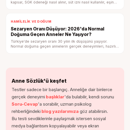
kapsar, SGK ödeneği nasıl alınır, süt izni nasıl kullanılır, eşin
hakları nelerdir — tam rehber.
HAMILELIK VE DOĞUM
Sezaryen Oranı Düşüyor: 2026'da Normal
Doğuma Geçen Anneler Ne Yaşıyor?
Türkiye'de sezaryen oranı 30 yılın ilk düşüşünü yaşıyor.
Normal doğuma geçen annelerin gerçek deneyimleri, hazırlık
adımları ve psikolojik boyutuyla tam rehber.
Anne Sözlük'ü keşfet
Testler sadece bir başlangıç. Anneliğe dair binlerce
gerçek deneyimi
başlıklar
'da bulabilir, kendi sorunu
Soru-Cevap
'a sorabilir, uzman psikolog
rehberliğindeki
blog yazılarımıza
göz atabilirsin.
Bu testi sevdiklerinle paylaşmak istersen sosyal
medya bağlantısını kopyalayabilir veya ekran