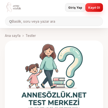
Giriş Yap
Kayıt Ol
Baslik, soru veya yazar ara
Q
Ana sayfa
›
Testler