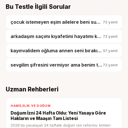
Bu Testle İlgili Sorular
çocuk istemeyen eşim ailelere beni suçlu gösterdi, bunu nasıl sindireyim?
72
yanıt
arkadaşım saçımı kıyafetimi hayatımı kopyalıyor, artık tesadüf diyemiyorum?
72
yanıt
kayınvalidem oğluma annen seni bırakıp işe gidiyor demiş, çocuk artık benden kopmuyor?
57
yanıt
sevgilim şifresini vermiyor ama benim telefonumu karıştırıyor, bu güven mi?
72
yanıt
Uzman Rehberleri
HAMILELIK VE DOĞUM
Doğum İzni 24 Hafta Oldu: Yeni Yasaya Göre
Hakların ve Maaşın Tam Listesi
2026'da yasalaşan 24 haftalık doğum izni reformu: kimleri