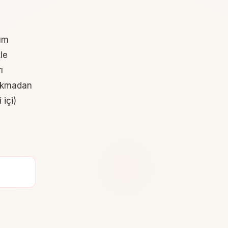
ium
kle
ı
çıkmadan
 içi)