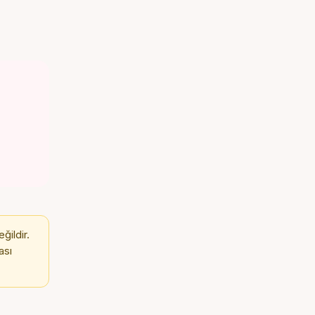
ğildir.
ası