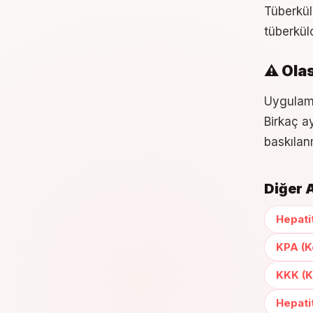
Tüberkül
tüberkül
⚠️ Olas
Uygulama
Birkaç ay
baskılan
Diğer A
Hepatit
KPA (K
KKK (K
Hepatit