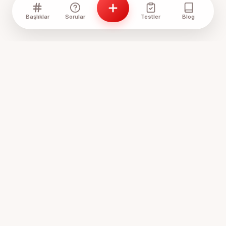
Başlıklar
Sorular
Testler
Blog
Anne Sözlük, annelerin ve anne adaylarının bir araya geldiği,
tecrübelerini paylaştığı ve birbirine destek olduğu
Türkiye'nin en samimi platformudur.