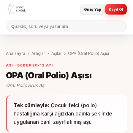
Giriş Yap
Kayıt Ol
Baslik, soru veya yazar ara
Q
Ana sayfa
›
Araçlar
›
Aşılar
›
OPA (Oral Polio) Aşısı
AŞI ·
BEBEK (0-12 AY)
OPA (Oral Polio) Aşısı
Oral Poliovirus Aşı
Tek cümleyle:
Çocuk felci (polio)
hastalığına karşı ağızdan damla şeklinde
uygulanan canlı zayıflatılmış aşı.