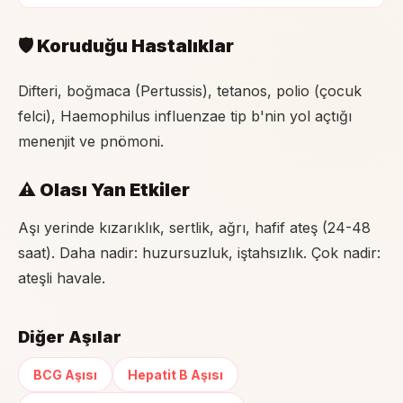
🛡 Koruduğu Hastalıklar
Difteri, boğmaca (Pertussis), tetanos, polio (çocuk
felci), Haemophilus influenzae tip b'nin yol açtığı
menenjit ve pnömoni.
⚠️ Olası Yan Etkiler
Aşı yerinde kızarıklık, sertlik, ağrı, hafif ateş (24-48
saat). Daha nadir: huzursuzluk, iştahsızlık. Çok nadir:
ateşli havale.
Diğer Aşılar
BCG Aşısı
Hepatit B Aşısı