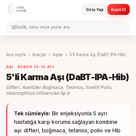
Giriş Yap
Kayıt Ol
Baslik, soru veya yazar ara
Q
Ana sayfa
›
Araçlar
›
Aşılar
›
5'li Karma Aşı (DaBT-IPA-Hib)
AŞI ·
BEBEK (0-12 AY)
5'li Karma Aşı (DaBT-IPA-Hib)
Difteri, Asellüler Boğmaca, Tetanos, İnaktif Polio,
Haemophilus influenzae tip b
Tek cümleyle:
Bir enjeksiyonla 5 ayrı
hastalığa karşı koruma sağlayan kombine
aşı: difteri, boğmaca, tetanos, polio ve Hib