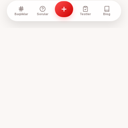
Başlıklar
Sorular
Testler
Blog
Anne Sözlük, annelerin ve anne adaylarının bir araya geldiği,
tecrübelerini paylaştığı ve birbirine destek olduğu
Türkiye'nin en samimi platformudur.