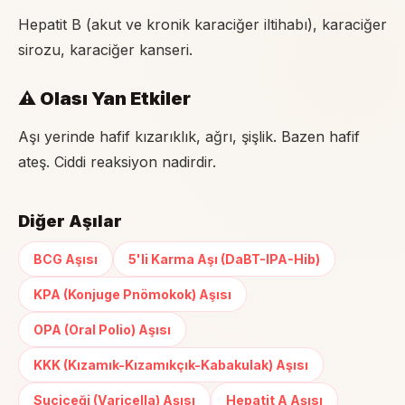
Hepatit B (akut ve kronik karaciğer iltihabı), karaciğer
sirozu, karaciğer kanseri.
⚠️ Olası Yan Etkiler
Aşı yerinde hafif kızarıklık, ağrı, şişlik. Bazen hafif
ateş. Ciddi reaksiyon nadirdir.
Diğer Aşılar
BCG Aşısı
5'li Karma Aşı (DaBT-IPA-Hib)
KPA (Konjuge Pnömokok) Aşısı
OPA (Oral Polio) Aşısı
KKK (Kızamık-Kızamıkçık-Kabakulak) Aşısı
Suçiçeği (Varicella) Aşısı
Hepatit A Aşısı