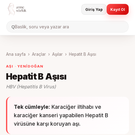
Giriş Yap
Kayıt Ol
Baslik, soru veya yazar ara
Q
Ana sayfa
›
Araçlar
›
Aşılar
›
Hepatit B Aşısı
AŞI ·
YENIDOĞAN
Hepatit B Aşısı
HBV (Hepatitis B Virus)
Tek cümleyle:
Karaciğer iltihabı ve
karaciğer kanseri yapabilen Hepatit B
virüsüne karşı koruyan aşı.