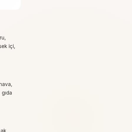
ru,
sek içi,
 hava,
, gıda
cak