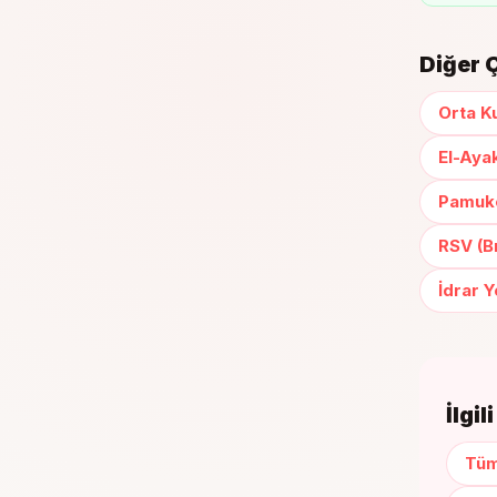
Diğer 
Orta Ku
El-Ayak
Pamukç
RSV (Br
İdrar 
İlgi
Tüm