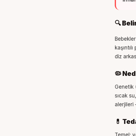
🔍 Beli
Bebekler
kaşıntılı
diz arkası
🦠 Ned
Genetik (
sıcak su,
alerjiler
💊 Ted
Temel: y