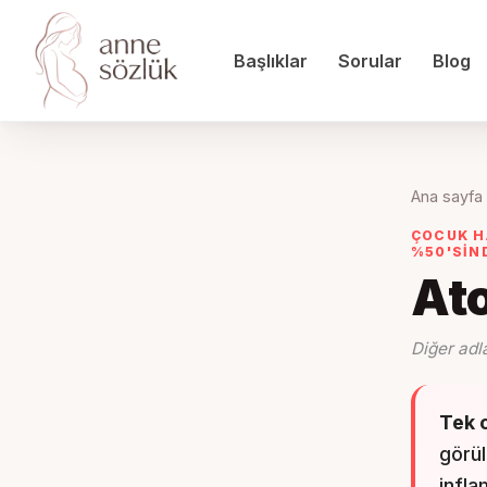
Başlıklar
Sorular
Blog
Ana sayfa
ÇOCUK H
%50'SIN
Ato
Diğer adl
Tek 
görül
infla