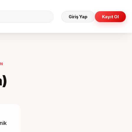
Giriş Yap
Kayıt Ol
IN
a)
nik