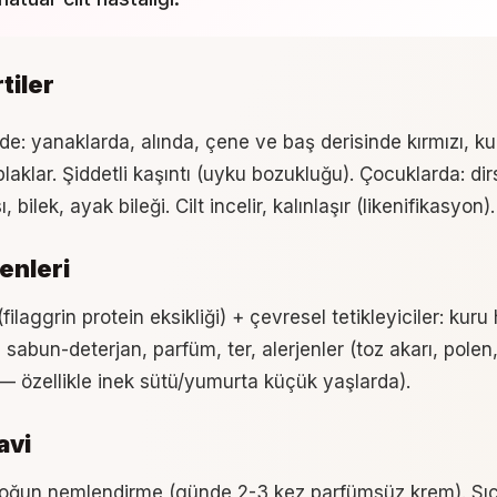
rtiler
de: yanaklarda, alında, çene ve baş derisinde kırmızı, ku
 plaklar. Şiddetli kaşıntı (uyku bozukluğu). Çocuklarda: dir
, bilek, ayak bileği. Cilt incelir, kalınlaşır (likenifikasyon).
enleri
filaggrin protein eksikliği) + çevresel tetikleyiciler: kuru
 sabun-deterjan, parfüm, ter, alerjenler (toz akarı, polen
i — özellikle inek sütü/yumurta küçük yaşlarda).
avi
oğun nemlendirme (günde 2-3 kez parfümsüz krem). Sı