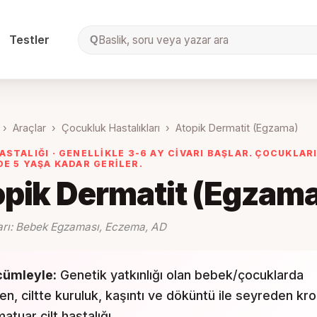
Testler
Baslik, soru veya yazar ara
Q
›
Araçlar
›
Çocukluk Hastalıkları
›
Atopik Dermatit (Egzama)
ASTALIĞI ·
GENELLIKLE 3-6 AY CIVARI BAŞLAR. ÇOCUKLAR
DE 5 YAŞA KADAR GERILER.
pik Dermatit (Egzam
arı:
Bebek Egzaması, Eczema, AD
cümleyle:
Genetik yatkınlığı olan bebek/çocuklarda
en, ciltte kuruluk, kaşıntı ve döküntü ile seyreden kro
matuar cilt hastalığı.