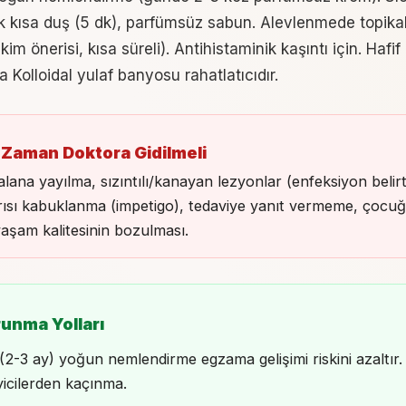
lık kısa duş (5 dk), parfümsüz sabun. Alevlenmede topikal
im önerisi, kısa süreli). Antihistaminik kaşıntı için. Hafif
 Kolloidal yulaf banyosu rahatlatıcıdır.
 Zaman Doktora Gidilmeli
alana yayılma, sızıntılı/kanayan lezyonlar (enfeksiyon belirti
rısı kabuklanma (impetigo), tedaviye yanıt vermeme, çocu
aşam kalitesinin bozulması.
runma Yolları
(2-3 ay) yoğun nemlendirme egzama gelişimi riskini azaltır. 
eyicilerden kaçınma.