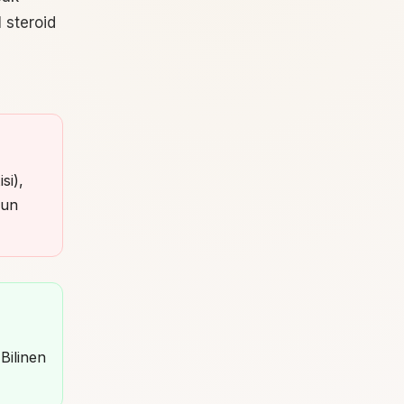
 steroid
si),
ğun
Bilinen