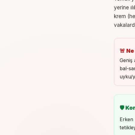
yerine ı
krem (hek
vakalarda
🚨 Ne
Geniş 
bal-sa
uyku/y
🛡 Ko
Erken 
tetikl