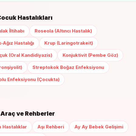
Çocuk Hastalıkları
lak İltihabı
Roseola (Altıncı Hastalık)
-Ağız Hastalığı
Krup (Laringotrakeit)
uk (Oral Kandidiyazis)
Konjuktivit (Pembe Göz)
onşiyolit)
Streptokok Boğaz Enfeksiyonu
Yolu Enfeksiyonu (Çocukta)
li Araç ve Rehberler
 Hastalıklar
Aşı Rehberi
Ay Ay Bebek Gelişimi