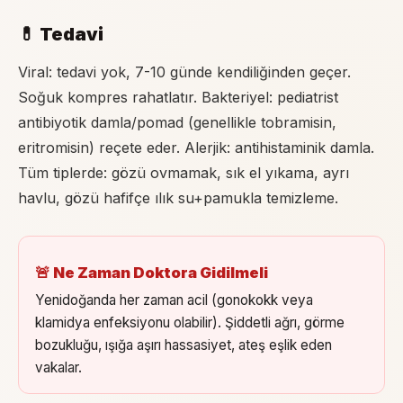
💊 Tedavi
Viral: tedavi yok, 7-10 günde kendiliğinden geçer.
Soğuk kompres rahatlatır. Bakteriyel: pediatrist
antibiyotik damla/pomad (genellikle tobramisin,
eritromisin) reçete eder. Alerjik: antihistaminik damla.
Tüm tiplerde: gözü ovmamak, sık el yıkama, ayrı
havlu, gözü hafifçe ılık su+pamukla temizleme.
🚨 Ne Zaman Doktora Gidilmeli
Yenidoğanda her zaman acil (gonokokk veya
klamidya enfeksiyonu olabilir). Şiddetli ağrı, görme
bozukluğu, ışığa aşırı hassasiyet, ateş eşlik eden
vakalar.