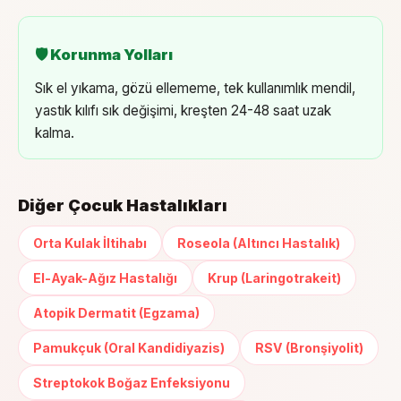
🛡 Korunma Yolları
Sık el yıkama, gözü ellememe, tek kullanımlık mendil,
yastık kılıfı sık değişimi, kreşten 24-48 saat uzak
kalma.
Diğer Çocuk Hastalıkları
Orta Kulak İltihabı
Roseola (Altıncı Hastalık)
El-Ayak-Ağız Hastalığı
Krup (Laringotrakeit)
Atopik Dermatit (Egzama)
Pamukçuk (Oral Kandidiyazis)
RSV (Bronşiyolit)
Streptokok Boğaz Enfeksiyonu