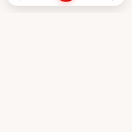
Anne Sözlük, annelerin ve anne adaylarının bir araya geldiği,
tecrübelerini paylaştığı ve birbirine destek olduğu
Türkiye'nin en samimi platformudur.