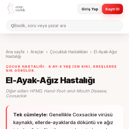
Giriş Yap
Kayıt Ol
Baslik, soru veya yazar ara
Q
Ana sayfa
›
Araçlar
›
Çocukluk Hastalıkları
›
El-Ayak-Ağız
Hastalığı
ÇOCUK HASTALIĞI ·
6 AY-5 YAŞ (EN SIK), KREŞLERDE
SIK GÖRÜLÜR.
El-Ayak-Ağız Hastalığı
Diğer adları:
HFMD, Hand-Foot-and-Mouth Disease,
Coxsackie
Tek cümleyle:
Genellikle Coxsackie virüsü
kaynaklı, ellerde-ayaklarda döküntü ve ağız