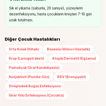
Sık el yıkama (sabunla, 20 saniye), yüzeylerin
dezenfeksiyonu, hasta çocukların kreşten 7-10 gün
uzak tutulması.
Diğer Çocuk Hastalıkları
Orta Kulak İltihabı
Roseola (Altıncı Hastalık)
Krup (Laringotrakeit)
Atopik Dermatit (Egzama)
Pamukçuk (Oral Kandidiyazis)
Konjuktivit (Pembe Göz)
RSV (Bronşiyolit)
Streptokok Boğaz Enfeksiyonu
İdrar Yolu Enfeksiyonu (Çocukta)