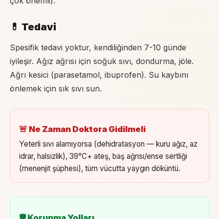
çok önemli).
💊 Tedavi
Spesifik tedavi yoktur, kendiliğinden 7-10 günde
iyileşir. Ağız ağrısı için soğuk sıvı, dondurma, jöle.
Ağrı kesici (parasetamol, ibuprofen). Su kaybını
önlemek için sık sıvı sun.
🚨 Ne Zaman Doktora Gidilmeli
Yeterli sıvı alamıyorsa (dehidratasyon — kuru ağız, az
idrar, halsizlik), 39°C+ ateş, baş ağrısı/ense sertliği
(menenjit şüphesi), tüm vücutta yaygın döküntü.
🛡 Korunma Yolları