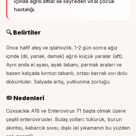
içinde ağrılı aftlar ile seyreden viral çocuk
hastalığı.
🔍 Belirtiler
Önce hafif ateş ve iştahsızlık. 1-2 gün sonra ağız
içinde (dil, yanak, damak) ağrılı küçük yaralar (aft).
Aynı anda el ayası, ayak tabanı, parmak araları ve
bazen kalçada kırmızı tabanlı, ortası berrak sıvı dolu
döküntüler. Salyada artış, yutkunma zorluğu.
🦠 Nedenleri
Coxsackie A16 ve Enterovirus 71 başta olmak üzere
çeşitli enterovirüsler. Bulaş yolları: tükürük, burun
akıntısı, kabarcık sıvısı, dışkı (el yıkamanın bu yüzden