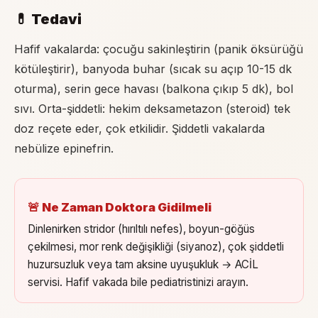
💊 Tedavi
Hafif vakalarda: çocuğu sakinleştirin (panik öksürüğü
kötüleştirir), banyoda buhar (sıcak su açıp 10-15 dk
oturma), serin gece havası (balkona çıkıp 5 dk), bol
sıvı. Orta-şiddetli: hekim deksametazon (steroid) tek
doz reçete eder, çok etkilidir. Şiddetli vakalarda
nebülize epinefrin.
🚨 Ne Zaman Doktora Gidilmeli
Dinlenirken stridor (hırıltılı nefes), boyun-göğüs
çekilmesi, mor renk değişikliği (siyanoz), çok şiddetli
huzursuzluk veya tam aksine uyuşukluk → ACİL
servisi. Hafif vakada bile pediatristinizi arayın.