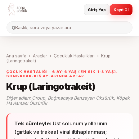
Giriş Yap
Kayıt Ol
Baslik, soru veya yazar ara
Q
Ana sayfa
›
Araçlar
›
Çocukluk Hastalıkları
›
Krup
(Laringotrakeit)
ÇOCUK HASTALIĞI ·
6 AY-6 YAŞ (EN SIK 1-3 YAŞ).
SONBAHAR-KIŞ AYLARINDA ARTAR.
Krup (Laringotrakeit)
Diğer adları:
Croup, Boğmacaya Benzeyen Öksürük, Köpek
Havlaması Öksürük
Tek cümleyle:
Üst solunum yollarının
(gırtlak ve trakea) viral iltihaplanması;