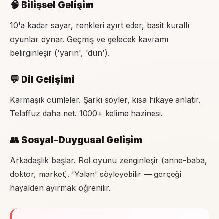
🧠 Bilişsel Gelişim
10'a kadar sayar, renkleri ayırt eder, basit kurallı
oyunlar oynar. Geçmiş ve gelecek kavramı
belirginleşir ('yarın', 'dün').
💬 Dil Gelişimi
Karmaşık cümleler. Şarkı söyler, kısa hikaye anlatır.
Telaffuz daha net. 1000+ kelime hazinesi.
👥 Sosyal-Duygusal Gelişim
Arkadaşlık başlar. Rol oyunu zenginleşir (anne-baba,
doktor, market). 'Yalan' söyleyebilir — gerçeği
hayalden ayırmak öğrenilir.