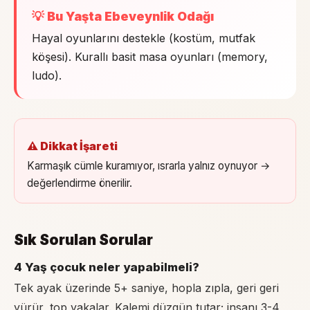
💡 Bu Yaşta Ebeveynlik Odağı
Hayal oyunlarını destekle (kostüm, mutfak
köşesi). Kurallı basit masa oyunları (memory,
ludo).
⚠️ Dikkat İşareti
Karmaşık cümle kuramıyor, ısrarla yalnız oynuyor →
değerlendirme önerilir.
Sık Sorulan Sorular
4 Yaş çocuk neler yapabilmeli?
Tek ayak üzerinde 5+ saniye, hopla zıpla, geri geri
yürür, top yakalar. Kalemi düzgün tutar; insanı 3-4