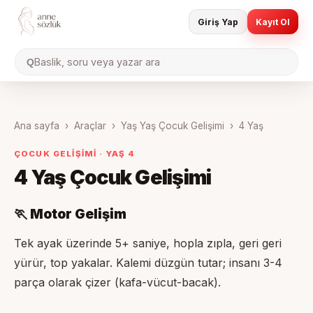
Giriş Yap
Kayıt Ol
Baslik, soru veya yazar ara
Q
Ana sayfa
›
Araçlar
›
Yaş Yaş Çocuk Gelişimi
›
4 Yaş
ÇOCUK GELİŞİMİ · YAŞ
4
4 Yaş
Çocuk Gelişimi
🏃 Motor Gelişim
Tek ayak üzerinde 5+ saniye, hopla zıpla, geri geri
yürür, top yakalar. Kalemi düzgün tutar; insanı 3-4
parça olarak çizer (kafa-vücut-bacak).