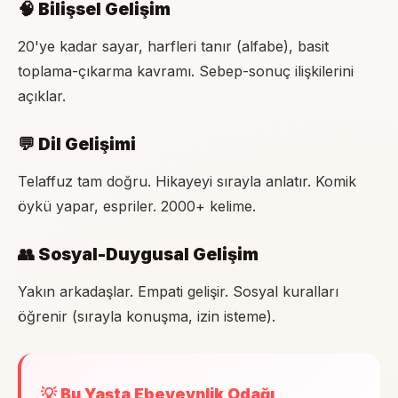
🧠 Bilişsel Gelişim
20'ye kadar sayar, harfleri tanır (alfabe), basit
toplama-çıkarma kavramı. Sebep-sonuç ilişkilerini
açıklar.
💬 Dil Gelişimi
Telaffuz tam doğru. Hikayeyi sırayla anlatır. Komik
öykü yapar, espriler. 2000+ kelime.
👥 Sosyal-Duygusal Gelişim
Yakın arkadaşlar. Empati gelişir. Sosyal kuralları
öğrenir (sırayla konuşma, izin isteme).
💡 Bu Yaşta Ebeveynlik Odağı