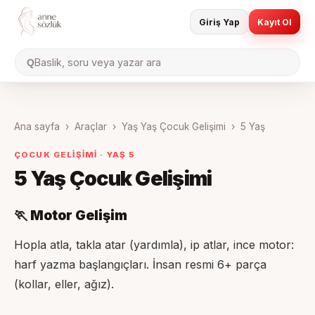
Giriş Yap
Kayıt Ol
Baslik, soru veya yazar ara
Q
Ana sayfa
›
Araçlar
›
Yaş Yaş Çocuk Gelişimi
›
5 Yaş
ÇOCUK GELİŞİMİ · YAŞ
5
5 Yaş
Çocuk Gelişimi
🏃 Motor Gelişim
Hopla atla, takla atar (yardımla), ip atlar, ince motor:
harf yazma başlangıçları. İnsan resmi 6+ parça
(kollar, eller, ağız).