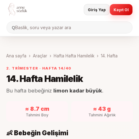
Giriş Yap
Kayıt Ol
Baslik, soru veya yazar ara
Q
Ana sayfa
›
Araçlar
›
Hafta Hafta Hamilelik
›
14
. Hafta
2. TRIMESTER
· HAFTA
14
/40
14
. Hafta Hamilelik
Bu hafta bebeğiniz
limon kadar büyük
.
≈ 8.7 cm
≈ 43 g
Tahmini Boy
Tahmini Ağırlık
👶 Bebeğin Gelişimi