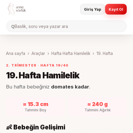
Giriş Yap
Kayıt Ol
Baslik, soru veya yazar ara
Q
Ana sayfa
›
Araçlar
›
Hafta Hafta Hamilelik
›
19
. Hafta
2. TRIMESTER
· HAFTA
19
/40
19
. Hafta Hamilelik
Bu hafta bebeğiniz
domates kadar
.
≈ 15.3 cm
≈ 240 g
Tahmini Boy
Tahmini Ağırlık
👶 Bebeğin Gelişimi