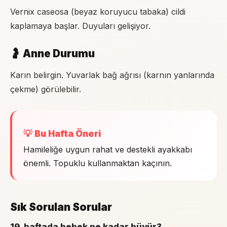
Vernix caseosa (beyaz koruyucu tabaka) cildi
kaplamaya başlar. Duyuları gelişiyor.
🤰 Anne Durumu
Karın belirgin. Yuvarlak bağ ağrısı (karnın yanlarında
çekme) görülebilir.
💡 Bu Hafta Öneri
Hamileliğe uygun rahat ve destekli ayakkabı
önemli. Topuklu kullanmaktan kaçının.
Sık Sorulan Sorular
19. haftada bebek ne kadar büyür?