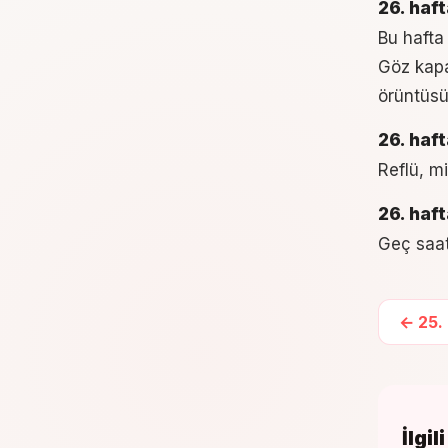
26. haf
Bu hafta
Göz kapak
örüntüsü
26. haf
Reflü, m
26. haf
Geç saat
←
25
.
İlgi