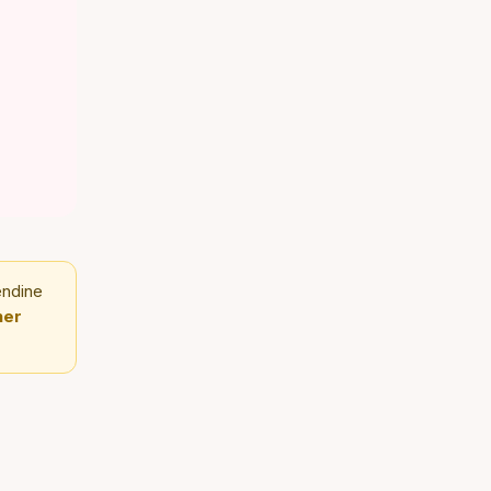
endine
er