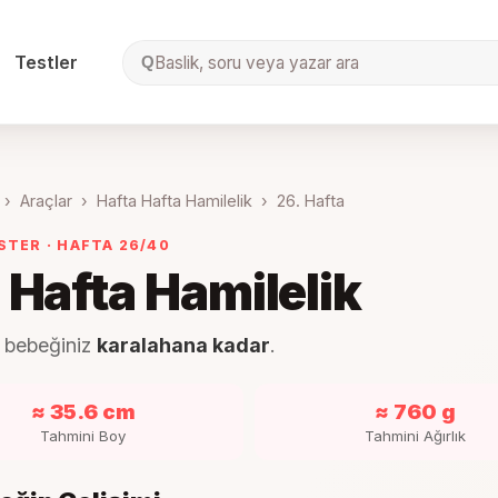
Testler
Baslik, soru veya yazar ara
Q
›
Araçlar
›
Hafta Hafta Hamilelik
›
26
. Hafta
ESTER
· HAFTA
26
/40
. Hafta Hamilelik
 bebeğiniz
karalahana kadar
.
≈ 35.6 cm
≈ 760 g
Tahmini Boy
Tahmini Ağırlık