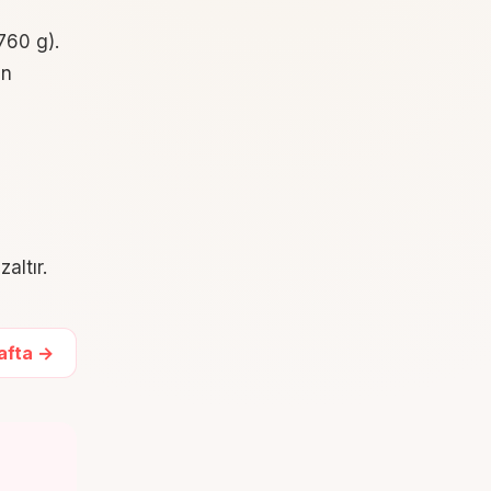
760 g).
in
altır.
Hafta →