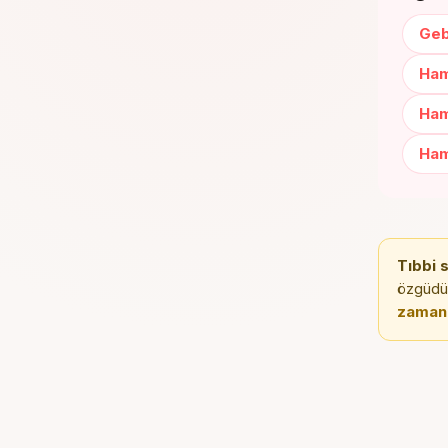
Geb
Ham
Ham
Ham
Tıbbi 
özgüdür;
zaman