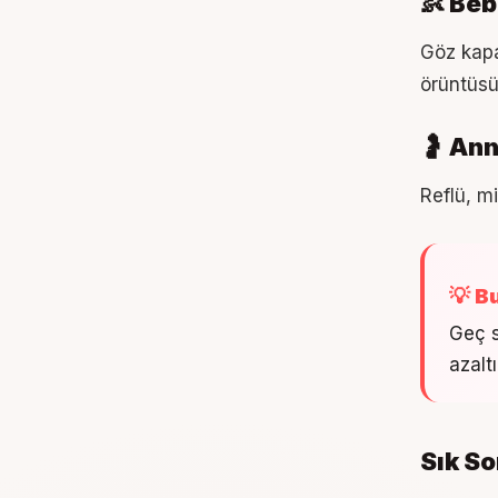
👶 Beb
Göz kapak
örüntüsü
🤰 An
Reflü, m
💡 B
Geç s
azaltı
Sık So