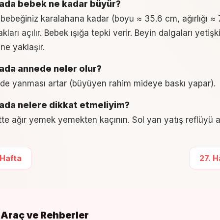
tada bebek ne kadar büyür?
 bebeğiniz karalahana kadar (boyu ≈ 35.6 cm, ağırlığı ≈ 
ları açılır. Bebek ışığa tepki verir. Beyin dalgaları yetişk
ne yaklaşır.
tada annede neler olur?
ide yanması artar (büyüyen rahim mideye baskı yapar).
tada nelere dikkat etmeliyim?
te ağır yemek yemekten kaçının. Sol yan yatış reflüyü az
 Hafta
27
. 
li Araç ve Rehberler