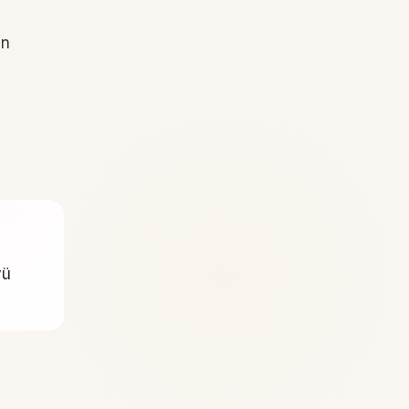
in
yü