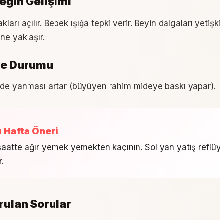
eğin Gelişimi
ları açılır. Bebek ışığa tepki verir. Beyin dalgaları yetişk
ne yaklaşır.
ne Durumu
ide yanması artar (büyüyen rahim mideye baskı yapar).
u Hafta Öneri
aatte ağır yemek yemekten kaçının. Sol yan yatış reflü
r.
rulan Sorular