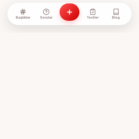
Başlıklar
Sorular
Testler
Blog
Anne Sözlük, annelerin ve anne adaylarının bir araya geldiği,
tecrübelerini paylaştığı ve birbirine destek olduğu
Türkiye'nin en samimi platformudur.