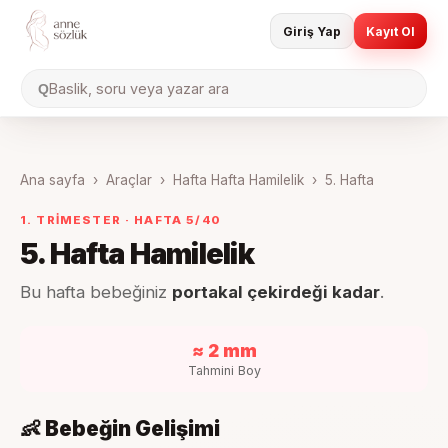
Giriş Yap
Kayıt Ol
Baslik, soru veya yazar ara
Q
Ana sayfa
›
Araçlar
›
Hafta Hafta Hamilelik
›
5
. Hafta
1. TRIMESTER
· HAFTA
5
/40
5
. Hafta Hamilelik
Bu hafta bebeğiniz
portakal çekirdeği kadar
.
≈ 2 mm
Tahmini Boy
👶 Bebeğin Gelişimi