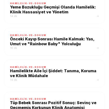
HAMILELIK-VE-DOGUM
Yeme Bozukluğu Geçmişi Olanda Hamilelik:
Klinik Hassasiyet ve Yönetim
14 dk
→
HAMILELIK-VE-DOGUM
Önceki Kayıp Sonrası Hamile Kalmak: Yas,
Umut ve "Rainbow Baby" Yolculuğu
16 dk
→
HAMILELIK-VE-DOGUM
Hamilelikte Aile İçi Şiddet: Tanıma, Koruma
ve Klinik Müdahale
14 dk
→
HAMILELIK-VE-DOGUM
Tüp Bebek Sonrası Pozitif Sonuç: Sevinç ve
Geçmemiş Korkunun Klinik Anatomisi