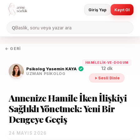
Giriş Yap
Kayıt Ol
Baslik, soru veya yazar ara
Q
← GERI
HAMILELIK-VE-DOGUM
12 dk
Psikolog Yasemin KAYA
UZMAN PSIKOLOG
Sesli Dinle
Annenize Hamile İken İlişkiyi
Sağlıklı Yönetmek: Yeni Bir
Dengeye Geçiş
24 MAYIS 2026