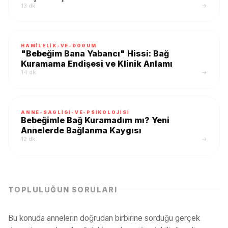
13 dk
→
HAMILELIK-VE-DOGUM
"Bebeğim Bana Yabancı" Hissi: Bağ
Kuramama Endişesi ve Klinik Anlamı
14 dk
→
ANNE-SAGLIGI-VE-PSIKOLOJISI
Bebeğimle Bağ Kuramadım mı? Yeni
Annelerde Bağlanma Kaygısı
12 dk
→
TOPLULUĞUN SORULARI
Bu konuda annelerin doğrudan birbirine sorduğu gerçek