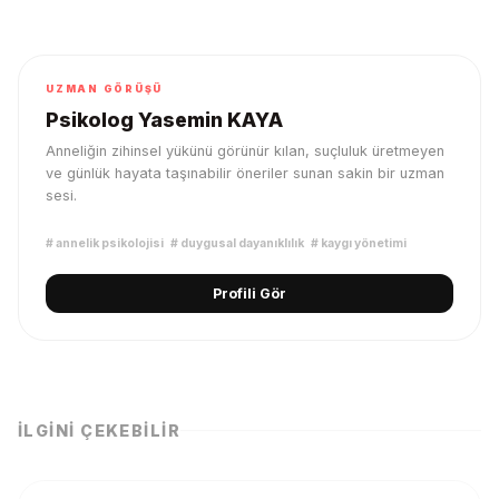
UZMAN GÖRÜŞÜ
Psikolog Yasemin KAYA
Anneliğin zihinsel yükünü görünür kılan, suçluluk üretmeyen
ve günlük hayata taşınabilir öneriler sunan sakin bir uzman
sesi.
#
annelik psikolojisi
#
duygusal dayanıklılık
#
kaygı yönetimi
Profili Gör
İLGINI ÇEKEBILIR