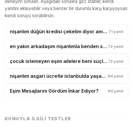
deneyim soruları. Aşağıdaki sorulara göz atabilir, kendi
yanıtını ekleyebilir veya benzer bir durumla karşı karşıyaysan
kendi soruyu sorabilirsin.
nişanlım düğün kredisi çekelim diyor ama taksitler benim maaşımdan ödenecekmiş?
71
yanıt
en yakın arkadaşım nişanlımla benden samimi, bunu görmemem mi gerekiyor?
72
yanıt
çocuk istemeyen eşim ailelere beni suçlu gösterdi, bunu nasıl sindireyim?
72
yanıt
nişanlım asgari ücretle istanbulda yaşamak istiyor ben delirmek üzereyim?
64
yanıt
Eşim Mesajlarını Gördüm İnkar Ediyor?
64
yanıt
KONUYLA İLGILI TESTLER