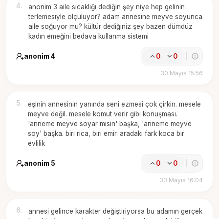
4
.
anonim 3 aile sıcaklığı dediğin şey niye hep gelinin
terlemesiyle ölçülüyor? adam annesine meyve soyunca
aile soğuyor mu? kültür dediğiniz şey bazen dümdüz
kadın emeğini bedava kullanma sistemi
anonim 4
0
0
30 Mayıs 15:56
5
.
eşinin annesinin yanında seni ezmesi çok çirkin. mesele
meyve değil. mesele komut verir gibi konuşması.
'anneme meyve soyar mısın' başka, 'anneme meyve
soy' başka. biri rica, biri emir. aradaki fark koca bir
evlilik
anonim 5
0
0
30 Mayıs 16:04
6
.
annesi gelince karakter değiştiriyorsa bu adamın gerçek