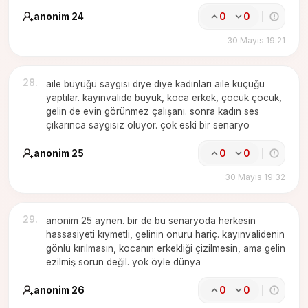
anonim 24
0
0
30 Mayıs 19:21
28
.
aile büyüğü saygısı diye diye kadınları aile küçüğü
yaptılar. kayınvalide büyük, koca erkek, çocuk çocuk,
gelin de evin görünmez çalışanı. sonra kadın ses
çıkarınca saygısız oluyor. çok eski bir senaryo
anonim 25
0
0
30 Mayıs 19:32
29
.
anonim 25 aynen. bir de bu senaryoda herkesin
hassasiyeti kıymetli, gelinin onuru hariç. kayınvalidenin
gönlü kırılmasın, kocanın erkekliği çizilmesin, ama gelin
ezilmiş sorun değil. yok öyle dünya
anonim 26
0
0