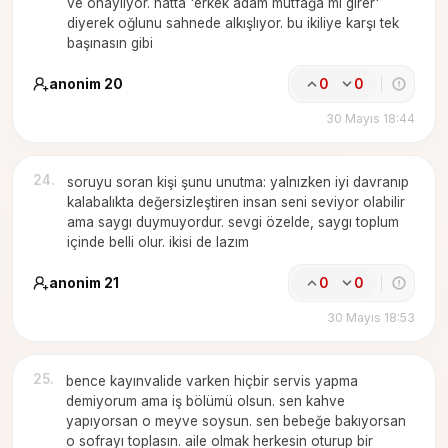
ve onaylıyor. hatta 'erkek adam mutfağa mı girer'
diyerek oğlunu sahnede alkışlıyor. bu ikiliye karşı tek
başınasın gibi
anonim 20
0
0
30 Mayıs 18:44
24
.
soruyu soran kişi şunu unutma: yalnızken iyi davranıp
kalabalıkta değersizleştiren insan seni seviyor olabilir
ama saygı duymuyordur. sevgi özelde, saygı toplum
içinde belli olur. ikisi de lazım
anonim 21
0
0
30 Mayıs 18:53
25
.
bence kayınvalide varken hiçbir servis yapma
demiyorum ama iş bölümü olsun. sen kahve
yapıyorsan o meyve soysun. sen bebeğe bakıyorsan
o sofrayı toplasın. aile olmak herkesin oturup bir