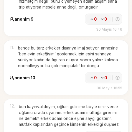
hizmetçim değil.' bunu diyemeyen adam akşam sana
trip atıyorsa mesele anne değil, omurgadır
anonim 9
0
0
30 Mayıs 16:46
11
.
bence bu tarz erkekler dışarıya imaj satıyor. annesine
'ben evin erkeğiyim' göstermek için eşini sahneye
sürüyor. kadın da figüran oluyor. sonra yalnız kalınca
normalleşiyor. bu çok manipülatif bir döngü
anonim 10
0
0
30 Mayıs 16:55
12
.
ben kayınvalideyim, oğlum gelinime böyle emir verse
oğlumu orada uyarırım. erkek adam mutfağa girer mi
ne demek? erkek adam önce eşine saygı gösterir.
mutfak kapısından geçince kimsenin erkekliği düşmez