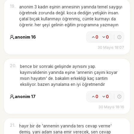
19
.
anonim 3 kadın eşinin annesinin yanında temel saygıyı
öğretmek zorunda değil. koca dediğin yetişkin insan.
çatal bıçak kullanmayı öğrenmiş, cümle kurmayı da
öğrenir. her şeyi gelinin eğitim programına yazmayın
anonim 16
0
0
30 Mayıs 18:07
20
.
bence bir sonraki gelişinde aynısını yap.
kayınvalidenin yanında eşine 'annenin çayını koyar
mısın hayatım' de. bakalım erkekliği kaç santim
eksiliyor. bazen aynalama en iyi öğretmendir
anonim 17
0
0
30 Mayıs 18:16
21
.
hayır bir de 'annemin yanında ters cevap verme'
demiş. yani adam sana emir verecek, sen cevap