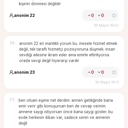
kişinin dönmesi değildir
anonim 22
0
0
30 Mayıs 19:02
26
.
anonim 22 en mantıklı yorum bu. mesele hizmet etmek
değil, tek taraflı hizmetçi pozisyonuna düşmek. insan
sevdiği ailesine ikram eder ama emirle ettiriliyorsa
orada sevgi değil hiyerarşi vardır
anonim 23
0
0
30 Mayıs 19:11
27
.
ben olsam eşime net derdim: annen geldiğinde bana
emir verir gibi konuşursan ben de cevap veririm.
annene saygı istiyorsan önce bana saygı göster. bu
evde herkesin itibarı var, sadece senin ve annenin
değil