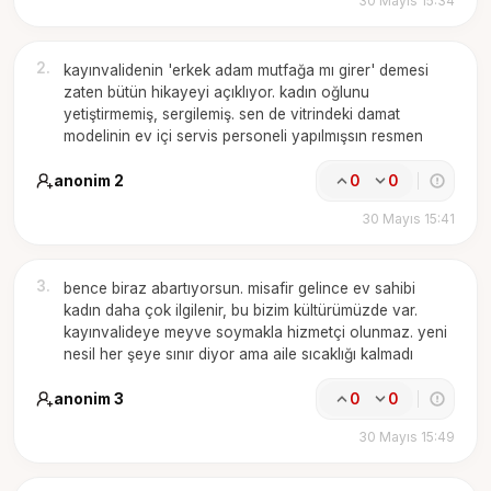
30 Mayıs 15:34
2
.
kayınvalidenin 'erkek adam mutfağa mı girer' demesi
zaten bütün hikayeyi açıklıyor. kadın oğlunu
yetiştirmemiş, sergilemiş. sen de vitrindeki damat
modelinin ev içi servis personeli yapılmışsın resmen
anonim 2
0
0
30 Mayıs 15:41
3
.
bence biraz abartıyorsun. misafir gelince ev sahibi
kadın daha çok ilgilenir, bu bizim kültürümüzde var.
kayınvalideye meyve soymakla hizmetçi olunmaz. yeni
nesil her şeye sınır diyor ama aile sıcaklığı kalmadı
anonim 3
0
0
30 Mayıs 15:49