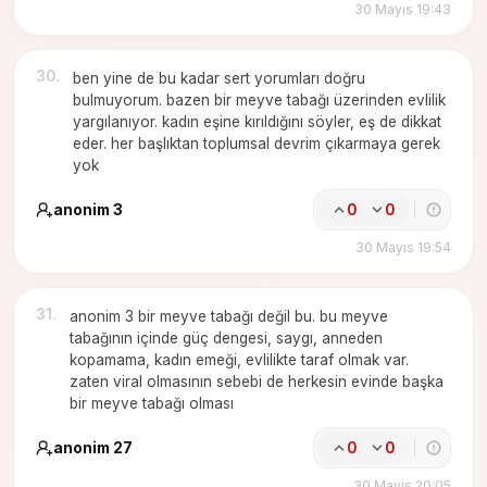
30 Mayıs 19:43
30
.
ben yine de bu kadar sert yorumları doğru
bulmuyorum. bazen bir meyve tabağı üzerinden evlilik
yargılanıyor. kadın eşine kırıldığını söyler, eş de dikkat
eder. her başlıktan toplumsal devrim çıkarmaya gerek
yok
anonim 3
0
0
30 Mayıs 19:54
31
.
anonim 3 bir meyve tabağı değil bu. bu meyve
tabağının içinde güç dengesi, saygı, anneden
kopamama, kadın emeği, evlilikte taraf olmak var.
zaten viral olmasının sebebi de herkesin evinde başka
bir meyve tabağı olması
anonim 27
0
0
30 Mayıs 20:05