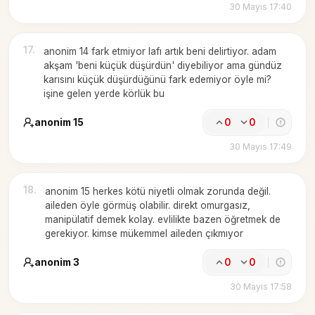
30 Mayıs 17:40
17
.
anonim 14 fark etmiyor lafı artık beni delirtiyor. adam
akşam 'beni küçük düşürdün' diyebiliyor ama gündüz
karısını küçük düşürdüğünü fark edemiyor öyle mi?
işine gelen yerde körlük bu
anonim 15
0
0
30 Mayıs 17:49
18
.
anonim 15 herkes kötü niyetli olmak zorunda değil.
aileden öyle görmüş olabilir. direkt omurgasız,
manipülatif demek kolay. evlilikte bazen öğretmek de
gerekiyor. kimse mükemmel aileden çıkmıyor
anonim 3
0
0
30 Mayıs 17:58