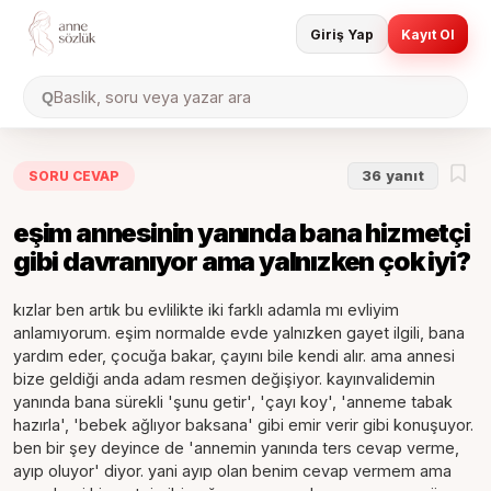
Giriş Yap
Kayıt Ol
Baslik, soru veya yazar ara
Q
SORU CEVAP
36
yanıt
eşim annesinin yanında bana hizmetçi
gibi davranıyor ama yalnızken çok iyi?
kızlar ben artık bu evlilikte iki farklı adamla mı evliyim
anlamıyorum. eşim normalde evde yalnızken gayet ilgili, bana
yardım eder, çocuğa bakar, çayını bile kendi alır. ama annesi
bize geldiği anda adam resmen değişiyor. kayınvalidemin
yanında bana sürekli 'şunu getir', 'çayı koy', 'anneme tabak
hazırla', 'bebek ağlıyor baksana' gibi emir verir gibi konuşuyor.
ben bir şey deyince de 'annemin yanında ters cevap verme,
ayıp oluyor' diyor. yani ayıp olan benim cevap vermem ama