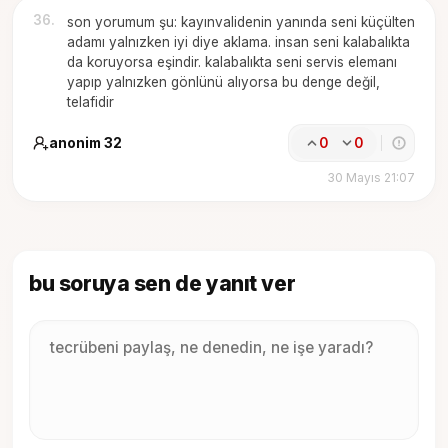
36
.
son yorumum şu: kayınvalidenin yanında seni küçülten
adamı yalnızken iyi diye aklama. insan seni kalabalıkta
da koruyorsa eşindir. kalabalıkta seni servis elemanı
yapıp yalnızken gönlünü alıyorsa bu denge değil,
telafidir
anonim 32
0
0
30 Mayıs 21:07
bu soruya sen de yanıt ver