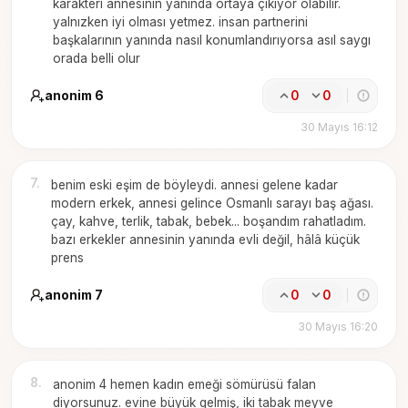
karakteri annesinin yanında ortaya çıkıyor olabilir.
yalnızken iyi olması yetmez. insan partnerini
başkalarının yanında nasıl konumlandırıyorsa asıl saygı
orada belli olur
anonim 6
0
0
30 Mayıs 16:12
7
.
benim eski eşim de böyleydi. annesi gelene kadar
modern erkek, annesi gelince Osmanlı sarayı baş ağası.
çay, kahve, terlik, tabak, bebek... boşandım rahatladım.
bazı erkekler annesinin yanında evli değil, hâlâ küçük
prens
anonim 7
0
0
30 Mayıs 16:20
8
.
anonim 4 hemen kadın emeği sömürüsü falan
diyorsunuz. evine büyük gelmiş, iki tabak meyve