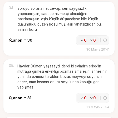
34
.
soruyu sorana net cevap: sen saygısızlık
yapmamışsın, sadece hizmetçi olmadığını
hatırlatmışsın. eşin küçük düşmediyse bile küçük
düşündüğü düzen bozulmuş. asıl rahatsızlıkları bu.
sınırını koru
anonim 30
0
0
30 Mayıs 20:41
35
.
Haydar Dümen yaşasaydı derdi ki evladım erkeğin
mutfağa girmesi erkekliği bozmaz ama eşini annesinin
yanında ezmesi karakteri bozar. meyveyi soyarsın
geçer, ama insanın onuru soyulunca kabuğu geri
yapışmaz
anonim 31
0
0
30 Mayıs 20:54