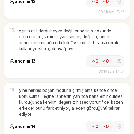
anonim 12
0
0
30 Mayıs 17:22
15
.
eşinin asıl derdi meyve değil, annesinin gözünde
otoritesinin çizilmesi. yani sen eş değilsin, onun
annesine sunduğu erkeklik CV'sinde referans olarak
kullanılıyorsun. çok aşağılayıcı
anonim 13
0
0
30 Mayıs 17:31
16
.
yine herkes boşan moduna girmiş ama bence önce
konuşulmalı. eşine 'annenin yanında bana emir cümlesi
kurduğunda kendimi değersiz hissediyorum' de. bazen
erkekler bunu fark etmiyor, aileden gördüğünü tekrar
ediyor
anonim 14
0
0