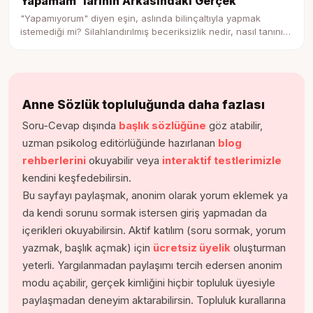
Yapamam"larının Arkasındaki Gerçek
"Yapamıyorum" diyen eşin, aslında bilinçaltıyla yapmak
istemediği mi? Silahlandırılmış beceriksizlik nedir, nasıl tanınır
ve eşle bu döngüyü kırma rehberi.
Anne Sözlük topluluğunda daha fazlası
Soru-Cevap dışında
başlık sözlüğüne
göz atabilir,
uzman psikolog editörlüğünde hazırlanan
blog
rehberlerini
okuyabilir veya
interaktif testlerimizle
kendini keşfedebilirsin.
Bu sayfayı paylaşmak, anonim olarak yorum eklemek ya
da kendi sorunu sormak istersen giriş yapmadan da
içerikleri okuyabilirsin. Aktif katılım (soru sormak, yorum
yazmak, başlık açmak) için
ücretsiz üyelik
oluşturman
yeterli. Yargılanmadan paylaşımı tercih edersen anonim
modu açabilir, gerçek kimliğini hiçbir topluluk üyesiyle
paylaşmadan deneyim aktarabilirsin. Topluluk kurallarına