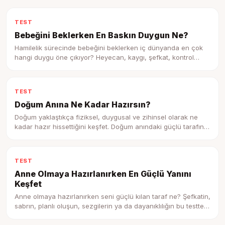
TEST
Bebeğini Beklerken En Baskın Duygun Ne?
Hamilelik sürecinde bebeğini beklerken iç dünyanda en çok
hangi duygu öne çıkıyor? Heyecan, kaygı, şefkat, kontrol
ihtiyacı ya da belirsizlik duygunu keşfet.
TEST
Doğum Anına Ne Kadar Hazırsın?
Doğum yaklaştıkça fiziksel, duygusal ve zihinsel olarak ne
kadar hazır hissettiğini keşfet. Doğum anındaki güçlü tarafını
ve destek ihtiyacını gör.
TEST
Anne Olmaya Hazırlanırken En Güçlü Yanını
Keşfet
Anne olmaya hazırlanırken seni güçlü kılan taraf ne? Şefkatin,
sabrın, planlı oluşun, sezgilerin ya da dayanıklılığın bu testte
ortaya çıksın.