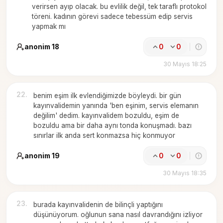
verirsen ayıp olacak. bu evlilik değil, tek taraflı protokol
töreni. kadının görevi sadece tebessüm edip servis
yapmak mı
anonim 18
0
0
30 Mayıs 18:25
22
.
benim eşim ilk evlendiğimizde böyleydi. bir gün
kayınvalidemin yanında 'ben eşinim, servis elemanın
değilim' dedim. kayınvalidem bozuldu, eşim de
bozuldu ama bir daha aynı tonda konuşmadı. bazı
sınırlar ilk anda sert konmazsa hiç konmuyor
anonim 19
0
0
30 Mayıs 18:35
23
.
burada kayınvalidenin de bilinçli yaptığını
düşünüyorum. oğlunun sana nasıl davrandığını izliyor