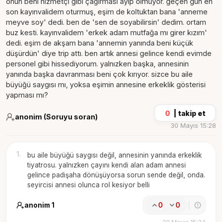
onun beni hizmetçi gibi çağırması ayıp olmuyor. geçen gün en
son kayınvalidem oturmuş, eşim de koltuktan bana 'anneme
meyve soy' dedi. ben de 'sen de soyabilirsin' dedim. ortam
buz kesti. kayınvalidem 'erkek adam mutfağa mı girer kızım'
dedi. eşim de akşam bana 'annemin yanında beni küçük
düşürdün' diye trip attı. ben artık annesi gelince kendi evimde
personel gibi hissediyorum. yalnızken başka, annesinin
yanında başka davranması beni çok kırıyor. sizce bu aile
büyüğü saygısı mı, yoksa eşimin annesine erkeklik gösterisi
yapması mı?
0
|
takip et
anonim (Soruyu soran)
30 Mayıs 15:28
1
.
bu aile büyüğü saygısı değil, annesinin yanında erkeklik
tiyatrosu. yalnızken çayını kendi alan adam annesi
gelince padişaha dönüşüyorsa sorun sende değil, onda.
seyircisi annesi olunca rol kesiyor belli
anonim 1
0
0