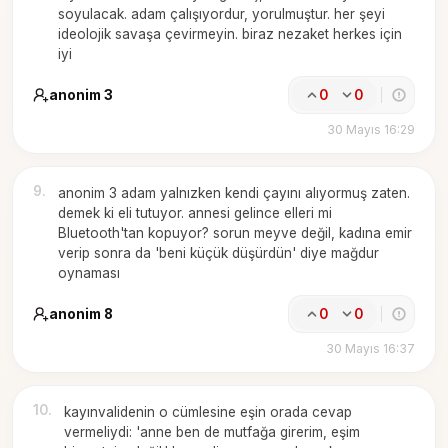
soyulacak. adam çalışıyordur, yorulmuştur. her şeyi
ideolojik savaşa çevirmeyin. biraz nezaket herkes için
iyi
anonim 3
0
0
30 Mayıs 16:29
9
.
anonim 3 adam yalnızken kendi çayını alıyormuş zaten.
demek ki eli tutuyor. annesi gelince elleri mi
Bluetooth'tan kopuyor? sorun meyve değil, kadına emir
verip sonra da 'beni küçük düşürdün' diye mağdur
oynaması
anonim 8
0
0
30 Mayıs 16:37
10
.
kayınvalidenin o cümlesine eşin orada cevap
vermeliydi: 'anne ben de mutfağa girerim, eşim