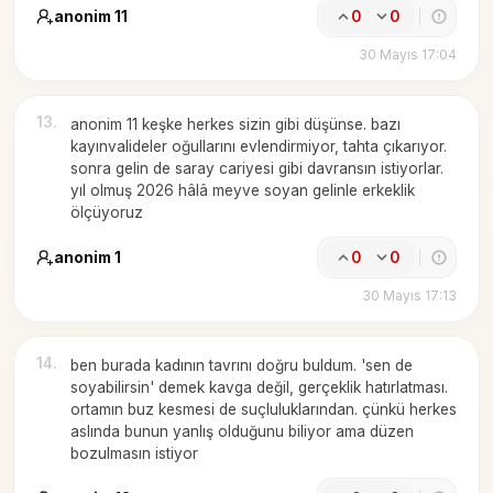
anonim 11
0
0
30 Mayıs 17:04
13
.
anonim 11 keşke herkes sizin gibi düşünse. bazı
kayınvalideler oğullarını evlendirmiyor, tahta çıkarıyor.
sonra gelin de saray cariyesi gibi davransın istiyorlar.
yıl olmuş 2026 hâlâ meyve soyan gelinle erkeklik
ölçüyoruz
anonim 1
0
0
30 Mayıs 17:13
14
.
ben burada kadının tavrını doğru buldum. 'sen de
soyabilirsin' demek kavga değil, gerçeklik hatırlatması.
ortamın buz kesmesi de suçluluklarından. çünkü herkes
aslında bunun yanlış olduğunu biliyor ama düzen
bozulmasın istiyor