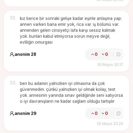
32
.
kız bence bir sonraki gelişe kadar eşinle anlaşma yap:
annen varken bana emir yok, rica var. iş bölümü var.
annenden gelen cinsiyetçi lafa karşı sessiz kalmak
yok. bunları kabul etmiyorsa sorun meyve değil,
evliliğin omurgası
anonim 28
0
0
30 Mayıs 20:17
33
.
ben bu adamın yalnızken iyi olmasına da çok
güvenmedim. çünkü yalnızken iyi olmak kolay, test
yok. annesinin yanında sınav geldiğinde seni satıyorsa
o iyi davranışların ne kadar sağlam olduğu tartışılır
anonim 29
0
0
30 Mayıs 20:29