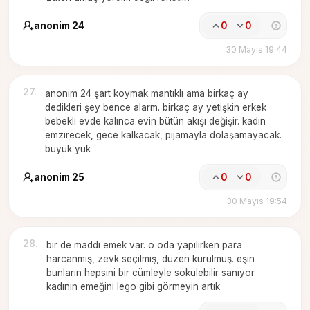
anonim 24
0
0
30 Mayıs 19:44
27
.
anonim 24 şart koymak mantıklı ama birkaç ay
dedikleri şey bence alarm. birkaç ay yetişkin erkek
bebekli evde kalınca evin bütün akışı değişir. kadın
emzirecek, gece kalkacak, pijamayla dolaşamayacak.
büyük yük
anonim 25
0
0
30 Mayıs 19:54
28
.
bir de maddi emek var. o oda yapılırken para
harcanmış, zevk seçilmiş, düzen kurulmuş. eşin
bunların hepsini bir cümleyle sökülebilir sanıyor.
kadının emeğini lego gibi görmeyin artık