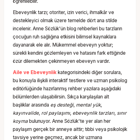
öğrenilebilir.
Ebeveynlik tarzı; otoriter, izin verici, ihmalkâr ve
destekleyici olmak üzere temelde dört ana stilde
incelenir. Anne Sözlük'ün blog rehberleri bu tarzların
çocuğun ruh sağlığına etkisini bilimsel kaynaklara
dayanarak ele alır. Mükemmel ebeveyn yoktur;
sürekli kendini gözlemleyen ve hatasını fark ettiğinde
özür dilemekten çekinmeyen ebeveyn vardır.
Aile ve Ebeveynlik
kategorisindeki diğer sorulara,
bu konuyla ilişkili interaktif testlere ve uzman psikolog
editörlüğünde hazırlanmış rehber yazılara aşağıdaki
bölümlerden ulaşabilirsin. Sıkça karşılaşılan alt
başlıklar arasında
eş desteği
,
mental yük
,
kayınvalide
,
rol paylaşımı
,
ebeveynlik tarzları
,
sınır
koyma
bulunuyor. Anne Sözlük'te yer alan her
paylaşım gerçek bir anneye aittir; tıbbi veya psikolojik
tavsiye yerine geçmez, ancak bir uzmana