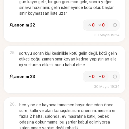
gün kayın gelir, bir gün görümce gelir, sonra yeğen
sınava hazırlanır. gelin istemeyince kötü olur. baştan
sınır koymazsan liste uzar
anonim 22
0
0
30 Mayıs 19:24
25
.
soruyu soran kişi kesinlikle kötü gelin değil. kötü gelin
etiketi çoğu zaman sınır koyan kadına yapıştırılan aile
içi susturma etiketi. bunu kabul etme
anonim 23
0
0
30 Mayıs 19:34
26
.
ben yine de kaynına tamamen hayır demeden önce
süre, katkı ve alan konuşulmasını öneririm. mesela en
fazla 2 hafta, salonda, ev masrafına katkı, bebek
odasına dokunmama. bu şartlar kabul edilmiyorsa
zaten amaç yardım değil rahatlık