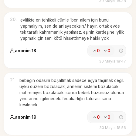
30 Mayıs 18:38
20
.
evlilikte en tehlikeli cümle 'ben ailem için bunu
yapmalıyım, sen de anlayacaksın.' hayır, ortak evde
tek taraflı kahramanlık yapılmaz. eşinin kardeşine iyilik
yapmak için seni kötü hissettirmeye hakkı yok
anonim 18
0
0
30 Mayıs 18:47
21
.
bebeğin odasını boşaltmak sadece eşya taşımak değil.
uyku düzeni bozulacak, annenin sistemi bozulacak,
mahremiyet bozulacak. sonra bebek huzursuz olunca
yine anne ilgilenecek. fedakarlığın faturası sana
kesilecek
anonim 19
0
0
30 Mayıs 18:56