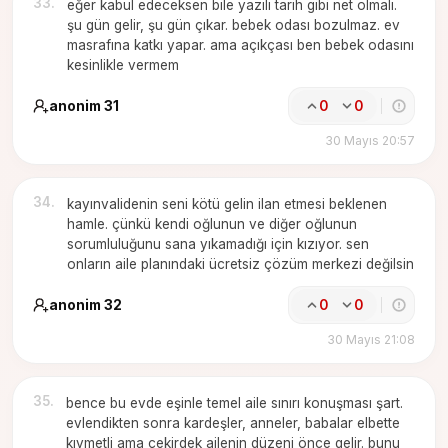
33
.
eğer kabul edeceksen bile yazılı tarih gibi net olmalı.
şu gün gelir, şu gün çıkar. bebek odası bozulmaz. ev
masrafına katkı yapar. ama açıkçası ben bebek odasını
kesinlikle vermem
anonim 31
0
0
30 Mayıs 20:57
34
.
kayınvalidenin seni kötü gelin ilan etmesi beklenen
hamle. çünkü kendi oğlunun ve diğer oğlunun
sorumluluğunu sana yıkamadığı için kızıyor. sen
onların aile planındaki ücretsiz çözüm merkezi değilsin
anonim 32
0
0
30 Mayıs 21:08
35
.
bence bu evde eşinle temel aile sınırı konuşması şart.
evlendikten sonra kardeşler, anneler, babalar elbette
kıymetli ama çekirdek ailenin düzeni önce gelir. bunu