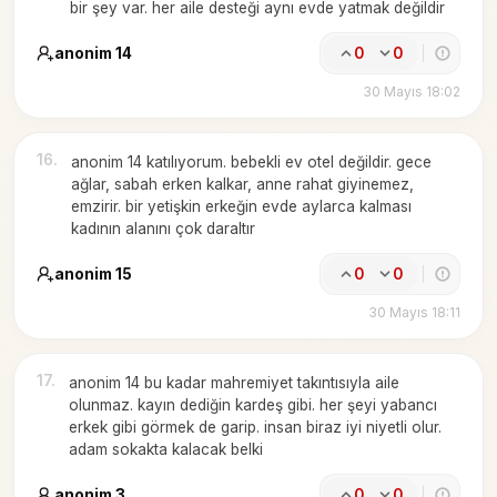
bir şey var. her aile desteği aynı evde yatmak değildir
anonim 14
0
0
30 Mayıs 18:02
16
.
anonim 14 katılıyorum. bebekli ev otel değildir. gece
ağlar, sabah erken kalkar, anne rahat giyinemez,
emzirir. bir yetişkin erkeğin evde aylarca kalması
kadının alanını çok daraltır
anonim 15
0
0
30 Mayıs 18:11
17
.
anonim 14 bu kadar mahremiyet takıntısıyla aile
olunmaz. kayın dediğin kardeş gibi. her şeyi yabancı
erkek gibi görmek de garip. insan biraz iyi niyetli olur.
adam sokakta kalacak belki
anonim 3
0
0