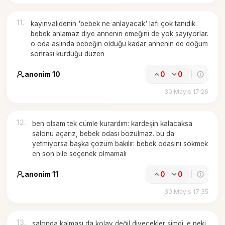
11
.
kayınvalidenin 'bebek ne anlayacak' lafı çok tanıdık.
bebek anlamaz diye annenin emeğini de yok sayıyorlar.
o oda aslında bebeğin olduğu kadar annenin de doğum
sonrası kurduğu düzen
anonim 10
0
0
30 Mayıs 17:26
12
.
ben olsam tek cümle kurardım: kardeşin kalacaksa
salonu açarız, bebek odası bozulmaz. bu da
yetmiyorsa başka çözüm bakılır. bebek odasını sökmek
en son bile seçenek olmamalı
anonim 11
0
0
30 Mayıs 17:35
13
.
salonda kalması da kolay değil diyecekler şimdi. e peki