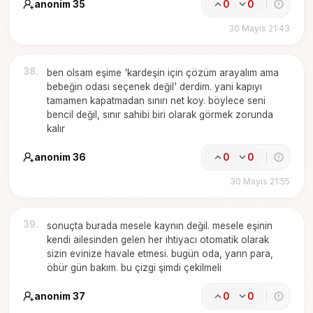
anonim 35
0
0
30 Mayıs 21:43
38
.
ben olsam eşime 'kardeşin için çözüm arayalım ama
bebeğin odası seçenek değil' derdim. yani kapıyı
tamamen kapatmadan sınırı net koy. böylece seni
bencil değil, sınır sahibi biri olarak görmek zorunda
kalır
anonim 36
0
0
30 Mayıs 21:55
39
.
sonuçta burada mesele kaynın değil. mesele eşinin
kendi ailesinden gelen her ihtiyacı otomatik olarak
sizin evinize havale etmesi. bugün oda, yarın para,
öbür gün bakım. bu çizgi şimdi çekilmeli
anonim 37
0
0