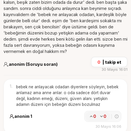
kalsın, beşik zaten bizim odada da durur' dedi. ben başta şaka
sandım. sonra ciddi olduğunu anlayınca kan beynime sıçradı.
kayınvalidem de 'bebek ne anlayacak odadan, kardeşlik böyle
günlerde belli olur' dedi. eşim de 'ben kardeşimi sokakta mı
bırakayım, sen çok bencilsin' diye üstüme geldi. ben de
'bebeğimin düzenini bozup yetişkin adama oda yapamam'
dedim. şimdi evde herkes beni kötü gelin ilan etti. sizce ben mi
fazla sert davranıyorum, yoksa bebeğin odasını kaynıma
vermemek en doğal hakkım mı?
0
|
takip et
anonim (Soruyu soran)
30 Mayıs 16:01
1
.
bebek ne anlayacak odadan diyenlere söyleyin, bebek
anlamaz ama anne anlar. o oda sadece dört duvar
değil, kadının emeği, düzeni, güven alanı. yetişkin
adamın düzeni için bebeğin düzeni bozulmaz
anonim 1
0
0
30 Mayıs 16:06