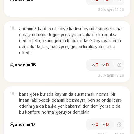
30 Mayıs 18:20
18
.
anonim 3 kardeş gibi diye kadının evinde süresiz rahat
dolaşma hakkı doğmuyor. ayrıca sokakta kalacaksa
neden tek çözüm gelinin bebek odası? kayınvalidenin
evi, arkadaşları, pansiyon, geçici kiralık yok mu bu
ülkede
anonim 16
0
0
30 Mayıs 18:29
19
.
bana göre burada kaynın da susmamalı. normal bir
insan 'abi bebek odasını bozmayın, ben salonda idare
ederim ya da başka yer bakarım' der. demiyorsa o da
bu konforu normal görüyor demektir
anonim 17
0
0