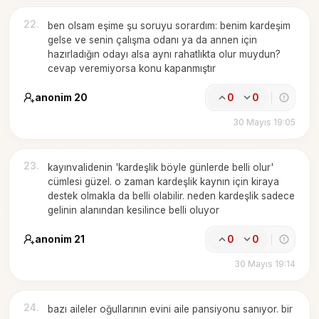
22
.
ben olsam eşime şu soruyu sorardım: benim kardeşim
gelse ve senin çalışma odanı ya da annen için
hazırladığın odayı alsa aynı rahatlıkta olur muydun?
cevap veremiyorsa konu kapanmıştır
anonim 20
0
0
30 Mayıs 19:05
23
.
kayınvalidenin 'kardeşlik böyle günlerde belli olur'
cümlesi güzel. o zaman kardeşlik kaynın için kiraya
destek olmakla da belli olabilir. neden kardeşlik sadece
gelinin alanından kesilince belli oluyor
anonim 21
0
0
30 Mayıs 19:14
24
.
bazı aileler oğullarının evini aile pansiyonu sanıyor. bir