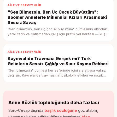
AILE VE EBEVEYNLIK
"Sen Bilmezsin, Ben Üç Çocuk Büyüttüm":
Boomer Annelerle Millennial Kızları Arasındaki
Sessiz Savaş
"Sen bilmezsin, ben üç çocuk büyüttüm" cümlesinin altındaki
yaralı tarih ve çatışmadan çıkış için pratik yol haritası — kuşak
çatışmasını anlamak.
AILE VE EBEVEYNLIK
Kayınvalide Travması Gerçek mi? Türk
Gelinlerin Sessiz Çığlığı ve Sınır Koyma Rehberi
"Sen bilmezsin" cümlesi her seferinde içini sızlattıysa yalnız
değilsin. Kayınvalide travmasının psikolojik etkileri ve nazik
ama net sınır koyma adımları.
Anne Sözlük topluluğunda daha fazlası
Soru-Cevap dışında
başlık sözlüğüne
göz atabilir,
uzman psikolog editörlüğünde hazırlanan
blog