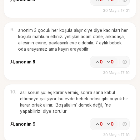
30 Mayıs 17:01
9
.
anonim 3 çocuk her koşula alışır diye diye kadınları her
koşula mahkum ettiniz. yetişkin adam otele, arkadaşa,
ailesinin evine, paylaşımlı eve gidebilir. 7 aylık bebek
oda arayamaz ama kayın arayabilir
anonim 8
0
0
30 Mayıs 17:10
10
.
asıl sorun şu: eş karar vermiş, sonra sana kabul
ettirmeye çalışıyor. bu evde bebek odası gibi büyük bir
karar ortak alınır. 'Boşaltalım' demek değil, 'ne
yapabiliriz' diye sorulur
anonim 9
0
0
30 Mayıs 17:18