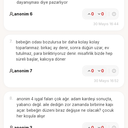
dayanışması diye pazarlıyor
anonim 6
0
0
30 Mayıs 16:44
7
.
bebeğin odası bozulursa bir daha kolay kolay
toparlanmaz. birkaç ay denir, sonra düğün uzar, ev
tutulmaz, para biriktiriyoruz denir. misafirlik bizde hep
süreli başlar, kalıcıya döner
anonim 7
0
0
30 Mayıs 16:52
8
.
anonim 4 işgal falan çok ağır. adam kardeşi sonuçta,
yabancı değil. aile dediğin zor zamanda birbirine kapı
açar. bebeğin düzeni biraz değişse ne olacak? çocuk
her koşula alışır
anonim 3
0
0