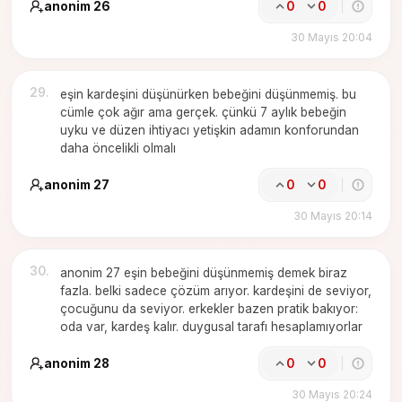
anonim 26
0
0
30 Mayıs 20:04
29
.
eşin kardeşini düşünürken bebeğini düşünmemiş. bu
cümle çok ağır ama gerçek. çünkü 7 aylık bebeğin
uyku ve düzen ihtiyacı yetişkin adamın konforundan
daha öncelikli olmalı
anonim 27
0
0
30 Mayıs 20:14
30
.
anonim 27 eşin bebeğini düşünmemiş demek biraz
fazla. belki sadece çözüm arıyor. kardeşini de seviyor,
çocuğunu da seviyor. erkekler bazen pratik bakıyor:
oda var, kardeş kalır. duygusal tarafı hesaplamıyorlar
anonim 28
0
0
30 Mayıs 20:24