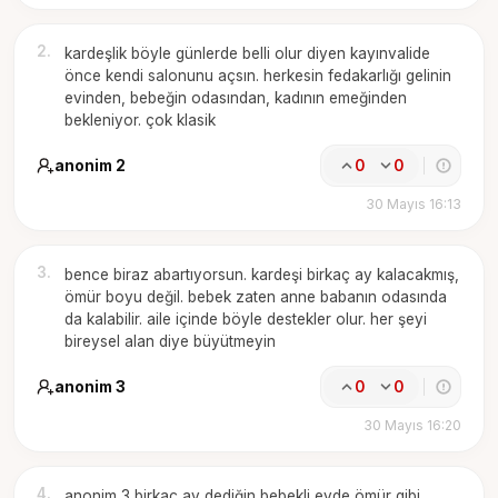
2
.
kardeşlik böyle günlerde belli olur diyen kayınvalide
önce kendi salonunu açsın. herkesin fedakarlığı gelinin
evinden, bebeğin odasından, kadının emeğinden
bekleniyor. çok klasik
anonim 2
0
0
30 Mayıs 16:13
3
.
bence biraz abartıyorsun. kardeşi birkaç ay kalacakmış,
ömür boyu değil. bebek zaten anne babanın odasında
da kalabilir. aile içinde böyle destekler olur. her şeyi
bireysel alan diye büyütmeyin
anonim 3
0
0
30 Mayıs 16:20
4
.
anonim 3 birkaç ay dediğin bebekli evde ömür gibi