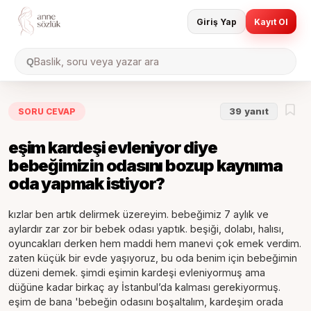
Giriş Yap
Kayıt Ol
Baslik, soru veya yazar ara
Q
SORU CEVAP
39
yanıt
eşim kardeşi evleniyor diye
bebeğimizin odasını bozup kaynıma
oda yapmak istiyor?
kızlar ben artık delirmek üzereyim. bebeğimiz 7 aylık ve
aylardır zar zor bir bebek odası yaptık. beşiği, dolabı, halısı,
oyuncakları derken hem maddi hem manevi çok emek verdim.
zaten küçük bir evde yaşıyoruz, bu oda benim için bebeğimin
düzeni demek. şimdi eşimin kardeşi evleniyormuş ama
düğüne kadar birkaç ay İstanbul’da kalması gerekiyormuş.
eşim de bana 'bebeğin odasını boşaltalım, kardeşim orada