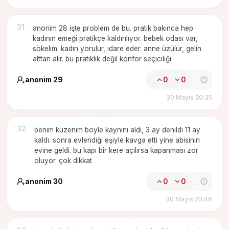
31
.
anonim 28 işte problem de bu. pratik bakınca hep
kadının emeği pratikçe kaldırılıyor. bebek odası var,
sökelim. kadın yorulur, idare eder. anne üzülür, gelin
alttan alır. bu pratiklik değil konfor seçiciliği
anonim 29
0
0
30 Mayıs 20:35
32
.
benim kuzenim böyle kaynını aldı, 3 ay denildi 11 ay
kaldı. sonra evlendiği eşiyle kavga etti yine abisinin
evine geldi. bu kapı bir kere açılırsa kapanması zor
oluyor. çok dikkat
anonim 30
0
0
30 Mayıs 20:46