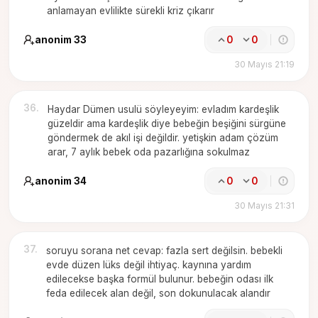
anlamayan evlilikte sürekli kriz çıkarır
anonim 33
0
0
30 Mayıs 21:19
36
.
Haydar Dümen usulü söyleyeyim: evladım kardeşlik
güzeldir ama kardeşlik diye bebeğin beşiğini sürgüne
göndermek de akıl işi değildir. yetişkin adam çözüm
arar, 7 aylık bebek oda pazarlığına sokulmaz
anonim 34
0
0
30 Mayıs 21:31
37
.
soruyu sorana net cevap: fazla sert değilsin. bebekli
evde düzen lüks değil ihtiyaç. kaynına yardım
edilecekse başka formül bulunur. bebeğin odası ilk
feda edilecek alan değil, son dokunulacak alandır