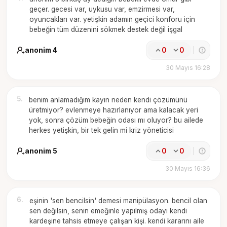
geçer. gecesi var, uykusu var, emzirmesi var,
oyuncakları var. yetişkin adamın geçici konforu için
bebeğin tüm düzenini sökmek destek değil işgal
anonim 4
0
0
30 Mayıs 16:28
5
.
benim anlamadığım kayın neden kendi çözümünü
üretmiyor? evlenmeye hazırlanıyor ama kalacak yeri
yok, sonra çözüm bebeğin odası mı oluyor? bu ailede
herkes yetişkin, bir tek gelin mi kriz yöneticisi
anonim 5
0
0
30 Mayıs 16:36
6
.
eşinin 'sen bencilsin' demesi manipülasyon. bencil olan
sen değilsin, senin emeğinle yapılmış odayı kendi
kardeşine tahsis etmeye çalışan kişi. kendi kararını aile