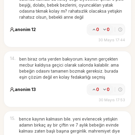
beşiği, dolabı, bebek bezlerini, oyuncakları yatak
odasına tıkmak kolay mı? rahatsızlık olacaksa yetişkin
rahatsız olsun, bebekli anne değil
anonim 12
0
0
30 Mayıs 17:44
14
.
ben biraz orta yerden bakıyorum. kaynın gerçekten
mecbur kaldıysa geçici olarak salonda kalabilir. ama
bebeğin odasını tamamen bozmak gereksiz. burada
eşin çözüm değil en kolay fedakarlığı seçmiş
anonim 13
0
0
30 Mayıs 17:53
15
.
bence kaynın kalmasın bile. yeni evlenecek yetişkin
adamın birkaç ay bir çiftin ve 7 aylık bebeğin evinde
kalması zaten başlı başına gerginlik. mahremiyet diye