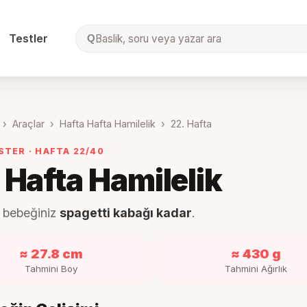
Testler
Baslik, soru veya yazar ara
Q
›
Araçlar
›
Hafta Hafta Hamilelik
›
22
. Hafta
ESTER
· HAFTA
22
/40
. Hafta Hamilelik
 bebeğiniz
spagetti kabağı kadar
.
≈ 27.8 cm
≈ 430 g
Tahmini Boy
Tahmini Ağırlık