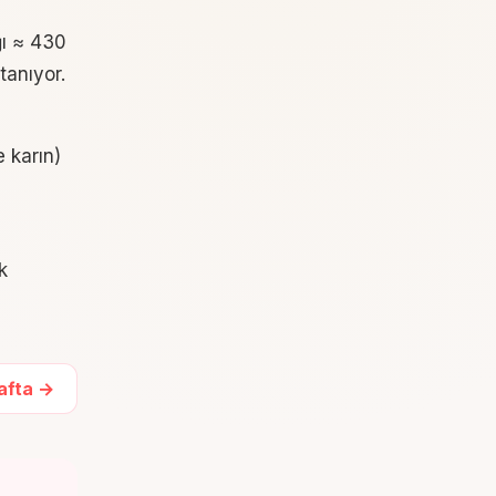
ğı ≈ 430
tanıyor.
e karın)
k
Hafta →