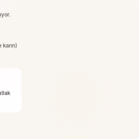
ıyor.
e karın)
atlak