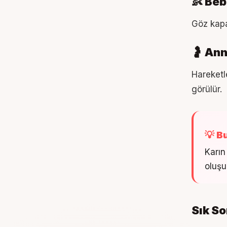
👶 Beb
Göz kapak
🤰 An
Hareketle
görülür.
💡 B
Karın
oluşu
Sık So