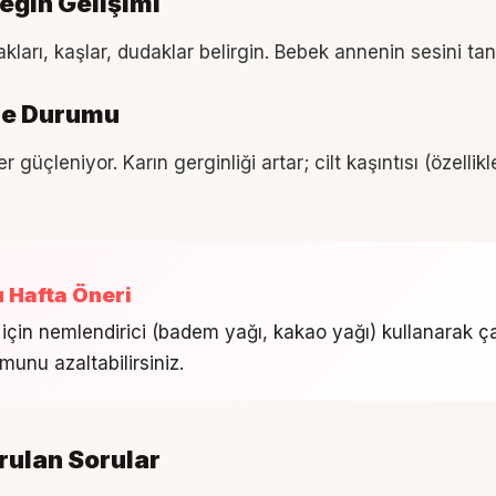
eğin Gelişimi
ları, kaşlar, dudaklar belirgin. Bebek annenin sesini tan
ne Durumu
r güçleniyor. Karın gerginliği artar; cilt kaşıntısı (özellikl
u Hafta Öneri
 için nemlendirici (badem yağı, kakao yağı) kullanarak ç
munu azaltabilirsiniz.
rulan Sorular