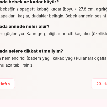
tada bebek ne kadar büyür?
 bebeğiniz spagetti kabağı kadar (boyu ≈ 27.8 cm, ağırlı
apakları, kaşlar, dudaklar belirgin. Bebek annenin sesini 
tada annede neler olur?
r güçleniyor. Karın gerginliği artar; cilt kaşıntısı (özellikl
tada nelere dikkat etmeliyim?
in nemlendirici (badem yağı, kakao yağı) kullanarak çatla
 azaltabilirsiniz.
 Hafta
23
. 