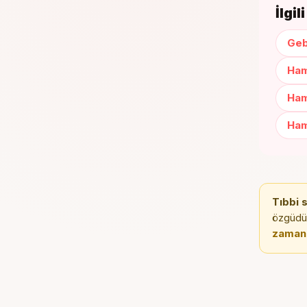
İlgi
Geb
Ham
Ham
Ham
Tıbbi 
özgüdür;
zaman