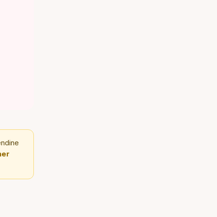
endine
er