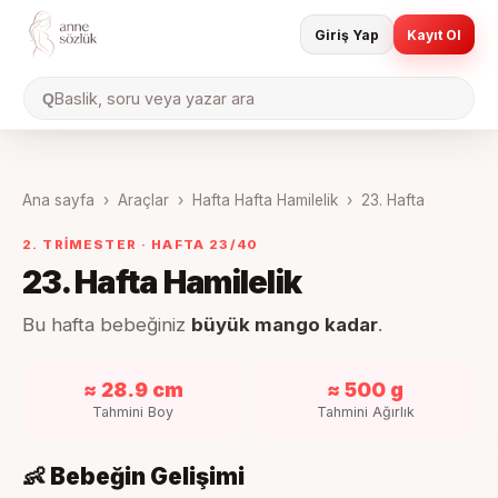
Giriş Yap
Kayıt Ol
Baslik, soru veya yazar ara
Q
Ana sayfa
›
Araçlar
›
Hafta Hafta Hamilelik
›
23
. Hafta
2. TRIMESTER
· HAFTA
23
/40
23
. Hafta Hamilelik
Bu hafta bebeğiniz
büyük mango kadar
.
≈ 28.9 cm
≈ 500 g
Tahmini Boy
Tahmini Ağırlık
👶 Bebeğin Gelişimi