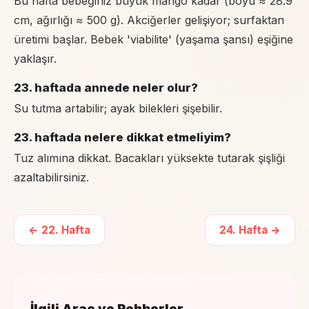
Bu hafta bebeğiniz büyük mango kadar (boyu ≈ 28.9
cm, ağırlığı ≈ 500 g). Akciğerler gelişiyor; surfaktan
üretimi başlar. Bebek 'viabilite' (yaşama şansı) eşiğine
yaklaşır.
23. haftada annede neler olur?
Su tutma artabilir; ayak bilekleri şişebilir.
23. haftada nelere dikkat etmeliyim?
Tuz alımına dikkat. Bacakları yüksekte tutarak şişliği
azaltabilirsiniz.
←
22
. Hafta
24
. Hafta →
İlgili Araç ve Rehberler