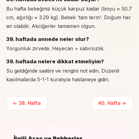
Bu hafta bebeğiniz küçük karpuz kadar (boyu ≈ 50.7
cm, ağırlığı ≈ 3.29 kg). Bebek 'tam term'. Doğum her
an olabilir. Akciğerler tamamen olgun.
39. haftada annede neler olur?
Yorgunluk zirvede. Heyecan + sabırsızlık.
39. haftada nelere dikkat etmeliyim?
Su geldiğinde saatini ve rengini not edin. Düzenli
kasılmalarda 5-1-1 kuralıyla hastaneye gidin.
←
38
. Hafta
40
. Hafta →
İlgili Araç ve Rehberler