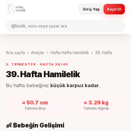
Giriş Yap
Kayıt Ol
Baslik, soru veya yazar ara
Q
Ana sayfa
›
Araçlar
›
Hafta Hafta Hamilelik
›
39
. Hafta
3. TRIMESTER
· HAFTA
39
/40
39
. Hafta Hamilelik
Bu hafta bebeğiniz
küçük karpuz kadar
.
≈ 50.7 cm
≈ 3.29 kg
Tahmini Boy
Tahmini Ağırlık
👶 Bebeğin Gelişimi