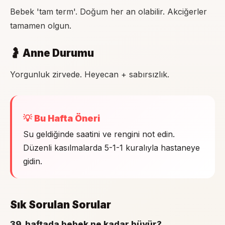
Bebek 'tam term'. Doğum her an olabilir. Akciğerler
tamamen olgun.
🤰 Anne Durumu
Yorgunluk zirvede. Heyecan + sabırsızlık.
💡 Bu Hafta Öneri
Su geldiğinde saatini ve rengini not edin.
Düzenli kasılmalarda 5-1-1 kuralıyla hastaneye
gidin.
Sık Sorulan Sorular
39. haftada bebek ne kadar büyür?