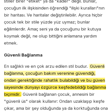
stiller birer "etiket" ya da "kader" değil. Bunlar,
çocuğun ilk ilişkisinden öğrendiği "ilişki kuralları"nın
bir haritası. Ve haritalar değiştirilebilir. Ayrıca hiçbir
çocuk tek bir stile yüzde yüz uymaz; bunlar
eğilimlerdir. Amaç seni ya da çocuğunu bir kutuya
koymak değil, ne olup bittiğini anlamana yardım
etmek.
Güvenli Bağlanma
En sağlıklı ve en çok arzu edilen stil budur.
Güvenli
bağlanma, çocuğun bakım verenine güvendiği,
ondan gerektiğinde rahatlık bulabildiği ve bu güven
sayesinde dünyayı özgürce keşfedebildiği bağlanma
biçimidir.
Güvenli bağlanan çocuk, annesini bir
"güvenli üs" olarak kullanır: Ondan uzaklaşıp keşfe
çıkar, ama bir şey olduğunda ya da korktuğunda ona