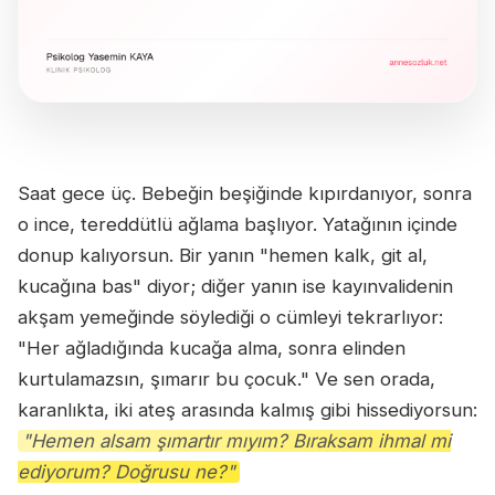
Saat gece üç. Bebeğin beşiğinde kıpırdanıyor, sonra
o ince, tereddütlü ağlama başlıyor. Yatağının içinde
donup kalıyorsun. Bir yanın "hemen kalk, git al,
kucağına bas" diyor; diğer yanın ise kayınvalidenin
akşam yemeğinde söylediği o cümleyi tekrarlıyor:
"Her ağladığında kucağa alma, sonra elinden
kurtulamazsın, şımarır bu çocuk." Ve sen orada,
karanlıkta, iki ateş arasında kalmış gibi hissediyorsun:
"Hemen alsam şımartır mıyım? Bıraksam ihmal mi
ediyorum? Doğrusu ne?"