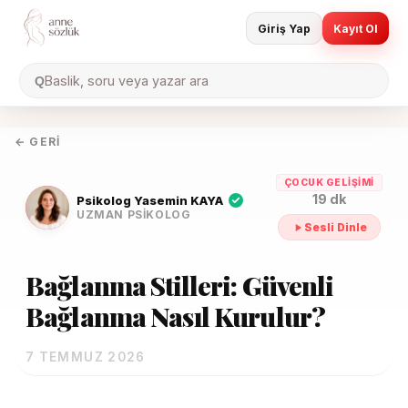
Giriş Yap
Kayıt Ol
Baslik, soru veya yazar ara
Q
← GERI
ÇOCUK GELIŞIMI
19 dk
Psikolog Yasemin KAYA
UZMAN PSIKOLOG
Sesli Dinle
Bağlanma Stilleri: Güvenli
Bağlanma Nasıl Kurulur?
7 TEMMUZ 2026