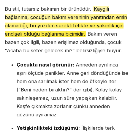
Bu stil, tutarsız bakımın bir ürünüdür.
Kaygılı
bağlanma, çocuğun bakım vereninin yanıtından emin
olamadığı, bu yüzden sürekli tetikte ve yakınlık için
endişeli olduğu bağlanma biçimidir.
Bakım veren
bazen çok ilgili, bazen erişilmez olduğunda, çocuk
"Acaba bu sefer gelecek mi?" belirsizliğiyle büyür.
Çocukta nasıl görünür:
Anneden ayrılınca
aşırı ölçüde panikler. Anne geri döndüğünde ise
hem ona sarılmak ister hem de öfkeyle iter
("Beni neden bıraktın?" der gibi). Kolay kolay
sakinleşemez, uzun süre yapışkan kalabilir.
Keşfe çıkmakta zorlanır çünkü anneden
gözünü ayıramaz.
Yetişkinlikteki izdüşümü:
İlişkilerde terk