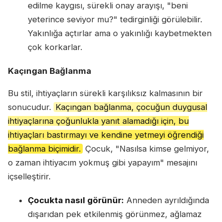
edilme kaygısı, sürekli onay arayışı, "beni
yeterince seviyor mu?" tedirginliği görülebilir.
Yakınlığa açtırlar ama o yakınlığı kaybetmekten
çok korkarlar.
Kaçıngan Bağlanma
Bu stil, ihtiyaçların sürekli karşılıksız kalmasının bir
sonucudur.
Kaçıngan bağlanma, çocuğun duygusal
ihtiyaçlarına çoğunlukla yanıt alamadığı için, bu
ihtiyaçları bastırmayı ve kendine yetmeyi öğrendiği
bağlanma biçimidir.
Çocuk, "Nasılsa kimse gelmiyor,
o zaman ihtiyacım yokmuş gibi yapayım" mesajını
içselleştirir.
Çocukta nasıl görünür:
Anneden ayrıldığında
dışarıdan pek etkilenmiş görünmez, ağlamaz