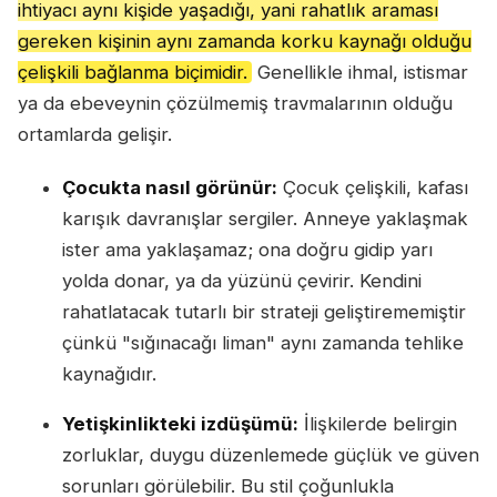
ihtiyacı aynı kişide yaşadığı, yani rahatlık araması
gereken kişinin aynı zamanda korku kaynağı olduğu
çelişkili bağlanma biçimidir.
Genellikle ihmal, istismar
ya da ebeveynin çözülmemiş travmalarının olduğu
ortamlarda gelişir.
Çocukta nasıl görünür:
Çocuk çelişkili, kafası
karışık davranışlar sergiler. Anneye yaklaşmak
ister ama yaklaşamaz; ona doğru gidip yarı
yolda donar, ya da yüzünü çevirir. Kendini
rahatlatacak tutarlı bir strateji geliştirememiştir
çünkü "sığınacağı liman" aynı zamanda tehlike
kaynağıdır.
Yetişkinlikteki izdüşümü:
İlişkilerde belirgin
zorluklar, duygu düzenlemede güçlük ve güven
sorunları görülebilir. Bu stil çoğunlukla