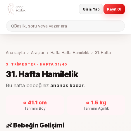
Giriş Yap
Kayıt Ol
Baslik, soru veya yazar ara
Q
Ana sayfa
›
Araçlar
›
Hafta Hafta Hamilelik
›
31
. Hafta
3. TRIMESTER
· HAFTA
31
/40
31
. Hafta Hamilelik
Bu hafta bebeğiniz
ananas kadar
.
≈ 41.1 cm
≈ 1.5 kg
Tahmini Boy
Tahmini Ağırlık
👶 Bebeğin Gelişimi