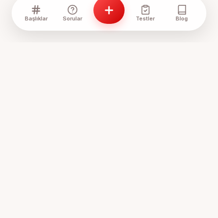
Başlıklar
Sorular
Testler
Blog
Anne Sözlük, annelerin ve anne adaylarının bir araya geldiği,
tecrübelerini paylaştığı ve birbirine destek olduğu
Türkiye'nin en samimi platformudur.