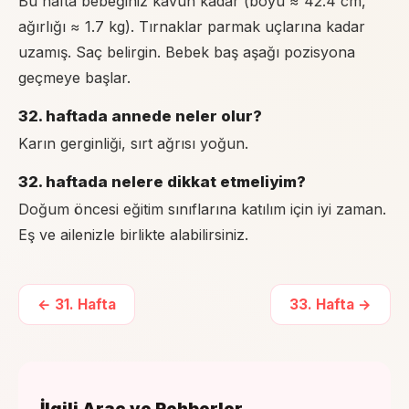
Bu hafta bebeğiniz kavun kadar (boyu ≈ 42.4 cm,
ağırlığı ≈ 1.7 kg). Tırnaklar parmak uçlarına kadar
uzamış. Saç belirgin. Bebek baş aşağı pozisyona
geçmeye başlar.
32. haftada annede neler olur?
Karın gerginliği, sırt ağrısı yoğun.
32. haftada nelere dikkat etmeliyim?
Doğum öncesi eğitim sınıflarına katılım için iyi zaman.
Eş ve ailenizle birlikte alabilirsiniz.
←
31
. Hafta
33
. Hafta →
İlgili Araç ve Rehberler