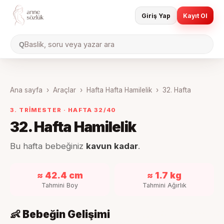
Giriş Yap
Kayıt Ol
Baslik, soru veya yazar ara
Q
Ana sayfa
›
Araçlar
›
Hafta Hafta Hamilelik
›
32
. Hafta
3. TRIMESTER
· HAFTA
32
/40
32
. Hafta Hamilelik
Bu hafta bebeğiniz
kavun kadar
.
≈ 42.4 cm
≈ 1.7 kg
Tahmini Boy
Tahmini Ağırlık
👶 Bebeğin Gelişimi