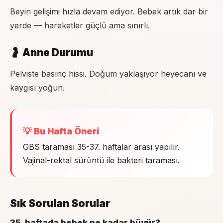
Beyin gelişimi hızla devam ediyor. Bebek artık dar bir
yerde — hareketler güçlü ama sınırlı.
🤰 Anne Durumu
Pelviste basınç hissi. Doğum yaklaşıyor heyecanı ve
kaygısı yoğun.
💡 Bu Hafta Öneri
GBS taraması 35-37. haftalar arası yapılır.
Vajinal-rektal sürüntü ile bakteri taraması.
Sık Sorulan Sorular
35. haftada bebek ne kadar büyür?