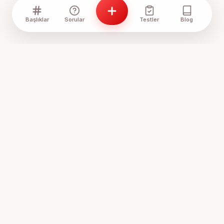
Başlıklar
Sorular
Testler
Blog
Anne Sözlük, annelerin ve anne adaylarının bir araya geldiği,
tecrübelerini paylaştığı ve birbirine destek olduğu
Türkiye'nin en samimi platformudur.