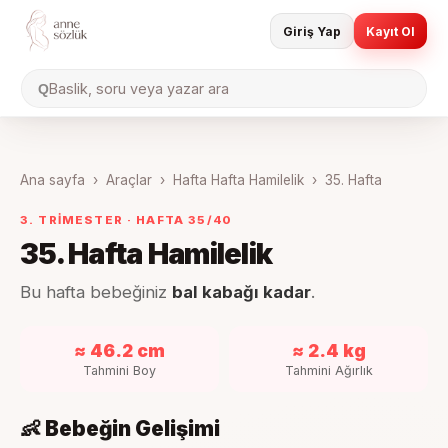
Giriş Yap
Kayıt Ol
Baslik, soru veya yazar ara
Q
Ana sayfa
›
Araçlar
›
Hafta Hafta Hamilelik
›
35
. Hafta
3. TRIMESTER
· HAFTA
35
/40
35
. Hafta Hamilelik
Bu hafta bebeğiniz
bal kabağı kadar
.
≈ 46.2 cm
≈ 2.4 kg
Tahmini Boy
Tahmini Ağırlık
👶 Bebeğin Gelişimi