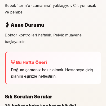
Bebek 'term'e (zamanına) yaklaşıyor. Cilt yumuşak
ve pembe.
🤰 Anne Durumu
Doktor kontrolleri haftalık. Pelvik muayene
başlayabilir.
💡 Bu Hafta Öneri
Doğum çantanız hazır olmalı. Hastaneye gidiş
planını eşinizle netleştirin.
Sık Sorulan Sorular
36. haftada bebek ne kadar büyür?