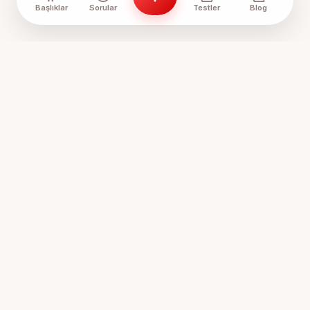
Başlıklar
Sorular
Testler
Blog
Anne Sözlük, annelerin ve anne adaylarının bir araya geldiği,
tecrübelerini paylaştığı ve birbirine destek olduğu
Türkiye'nin en samimi platformudur.