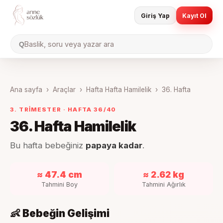
Giriş Yap
Kayıt Ol
Baslik, soru veya yazar ara
Q
Ana sayfa
›
Araçlar
›
Hafta Hafta Hamilelik
›
36
. Hafta
3. TRIMESTER
· HAFTA
36
/40
36
. Hafta Hamilelik
Bu hafta bebeğiniz
papaya kadar
.
≈ 47.4 cm
≈ 2.62 kg
Tahmini Boy
Tahmini Ağırlık
👶 Bebeğin Gelişimi