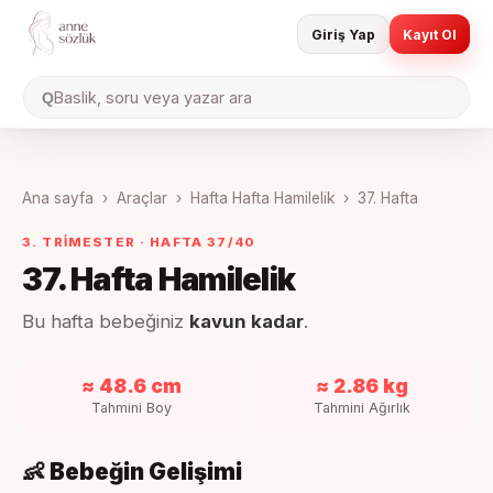
Giriş Yap
Kayıt Ol
Baslik, soru veya yazar ara
Q
Ana sayfa
›
Araçlar
›
Hafta Hafta Hamilelik
›
37
. Hafta
3. TRIMESTER
· HAFTA
37
/40
37
. Hafta Hamilelik
Bu hafta bebeğiniz
kavun kadar
.
≈ 48.6 cm
≈ 2.86 kg
Tahmini Boy
Tahmini Ağırlık
👶 Bebeğin Gelişimi