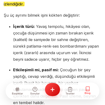
izlendiğidir.
Şu üç ayrımı bilmek işini kökten değiştirir:
İçerik türü:
Yavaş tempolu, hikâyesi olan,
çocuğa düşünmesi için zaman bırakan içerik
(kaliteli) ile saniyede bir sahne değiştiren,
sürekli patlama-renk-ses bombardımanı yapan
içerik (zararlı) arasında uçurum var. İkincisi
beyni sadece uyarır, hiçbir şey öğretmez.
Etkileşimli mi, pasif mi:
Çocuğun bir şey
yaptığı, cevap verdiği, düşündüğü etkileşimli
içerik (basit bir boyama, bir yapboz
uygulaması), sadece izlenip geçilen pasif
Blog
Başlıklar
Sorular
Testler
içerikten daha değerlidir. Pasif izleme, beynin
en tembel halidir.