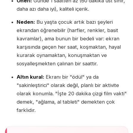
Öneri:
Günde 1 saatten az (60 dakika üst sınır,
daha azı daha iyi), kaliteli içerik.
Neden:
Bu yaşta çocuk artık bazı şeyleri
ekrandan öğrenebilir (harfler, renkler, basit
kavramlar), ama bunun bir bedeli var: ekran
karşısında geçen her saat, koşmaktan, hayal
kurarak oynamaktan, konuşmaktan ve
sosyalleşmekten çalınan bir saattir.
Altın kural:
Ekranı bir "ödül" ya da
"sakinleştirici" olarak değil, planlı bir aktivite
olarak konumla. "İşte 20 dakika çizgi film vakti"
demek, "ağlama, al tableti" demekten çok
farklıdır.