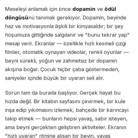
Meseleyi anlamak için önce
dopamin
ve
ödül
döngüsü
nü tanımak gerekiyor. Dopamin, beyinde
haz ve motivasyonla ilişkili bir kimyasaldır; bir şey
hoşumuza gittiğinde salgılanır ve "bunu tekrar yap"
mesajı verir. Ekranlar — özellikle hızlı kesmeli çizgi
filmler, otomatik oynayan videolar, renkli oyunlar —
beyni sürekli, yoğun ve zahmetsiz bir dopamin
akışına boğar. Çocuk hiçbir çaba göstermeden,
saniyeler içinde büyük bir uyaran seli alır.
Sorun tam da burada başlıyor. Gerçek hayat bu
hızda değil. Bir kitabın sayfasını çevirmek, bir kule
inşa edip yıkılmasını izlemek, bahçede bir karıncayı
takip etmek — bunların hepsi yavaş, sabır isteyen,
ama beyni gerçekten geliştiren aktiviteler. Ekranın
"hızlı uyaran" ritmine alışan bir beyin, yavaş