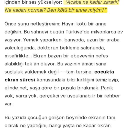
içinden bir ses yükseliyor:
"Acaba ne kadar zararlı?
Ne kadarı normal? Ben kötü bir anne miyim?"
Önce şunu netleştireyim: Hayır, kötü bir anne
değilsin. Bu sahneyi bugün Türkiye'de milyonlarca ev
yaşıyor. Yemek yaparken, banyoda, uzun bir araba
yolculuğunda, doktorun bekleme salonunda,
misafirlikte... Ekran bazen bir ebeveynin nefes
alabildiği tek an oluyor. Bu yazının amacı sana
suçluluk yüklemek değil — tam tersine,
çocukta
ekran süresi
konusundaki bilgi kirliliğini temizleyip,
elinde net, yaşa göre bir pusula bırakmak. Panik
yok, yargı yok, gerçekçi ve uygulanabilir bir rehber
var.
Bu yazıda çocuğun gelişen beyninde ekranın tam
olarak ne yaptığını, hangi yaşta ne kadar ekran