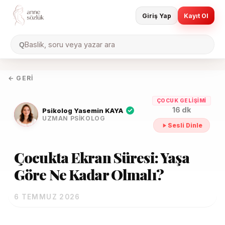
Giriş Yap
Kayıt Ol
Baslik, soru veya yazar ara
Q
← GERI
ÇOCUK GELIŞIMI
16 dk
Psikolog Yasemin KAYA
UZMAN PSIKOLOG
Sesli Dinle
Çocukta Ekran Süresi: Yaşa
Göre Ne Kadar Olmalı?
6 TEMMUZ 2026